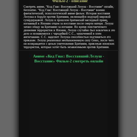
Фильм-2 - описание
Смотреть аниме, "Код Гиас: Восставший Лелуш - Восстание" онлайн,
бесплатно. "Код Гиас: Восставший Лелуш - Восстание" военно
фантастический, психологический аниме фильм. История восстания
Лелуша в борьбе против Британии, являющейся ведущей мировой
супердержавой. Лелуш в прошлом британский наследный принц,
изгнанный в Японию отцом за восстание после смерти матери. Лелуш
затаил обиду на Британию за изгнание. Во время повстанческого
движения террористов в Японии, Лелуш случайно был вовлечен в это
дело и познакомился с чародейкой С.С., захваченной в плен
англичанами. С.С. наделяет Лелуша способностью подчиняться его
приказам. Лелуш реализовал необыкновенную силу Geass, после чего
он возвращается с целью уничтожения Британии, привлекая японских
террористов, которые хотят быть независимыми против Британии.
Аниме «Код Гиас: Восставший Лелуш -
Восстание» Фильм-2 смотреть онлайн