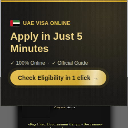
Чтобы не терять с нами связь,
подписывайся на наш
Telegram
«Код Гиас: Восставший Лелуш -
Восстание» Фильм-2
Добавленно: 11 февраля 2020 | Серии: [1 из 1]
Code Geass: Hangyaku no
Lelouch II - Handou
Год:
2018
Жанр:
Экшен, Военное, Фантастика, Супер
сила, Школа, Меха
Продолжительность:
1 эпизод
Страна:
Япония
Режиссёр:
Горо Танигути
Озвучка:
Anistar
«Код Гиас: Восставший Лелуш - Восстание»