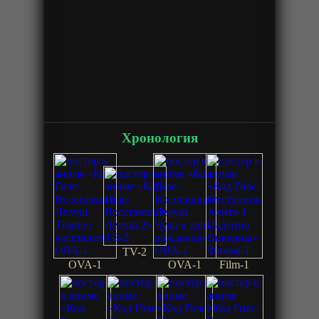
Хронология
TV-2
OVA-1
OVA-1
Film-1