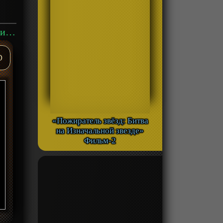
Аниме «Код Гиас: Восставший Лелуш - Тёмное восстание» ОВА-1 смотреть онлайн
D
«Пожиратель звёзд: Битва
на Изначальной звезде»
Фильм-2