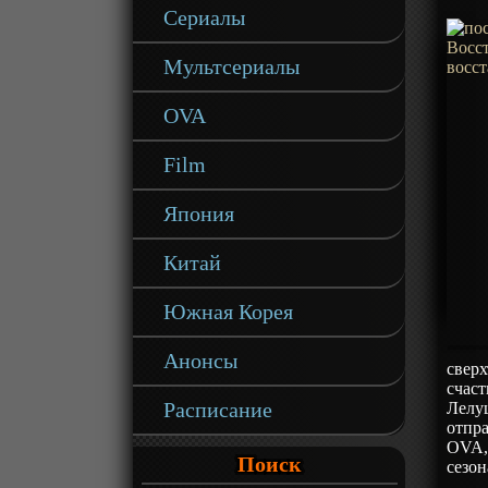
Сериалы
Мультсериалы
OVA
Film
Япония
Китай
Южная Корея
Анонсы
сверх
счаст
Расписание
Лелу
отпра
OVA, 
Поиск
сезон