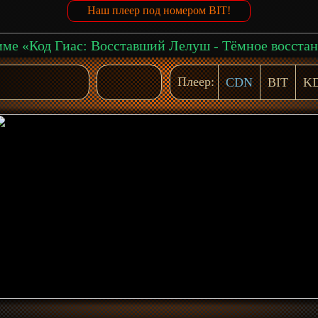
Наш плеер под номером BIT!
Плеер:
CDN
BIT
K