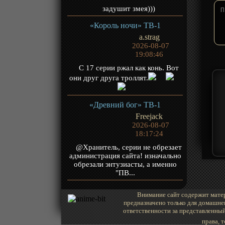
задушит змея)))
«Король ночи» ТВ-1
a.strag
2026-08-07
19:08:46
С 17 серии ржал как конь. Вот
они друг друга троллят.
«Древний бог» ТВ-1
Freejack
2026-08-07
18:17:24
@Хранитель, серии не обрезает
администрация сайта! изначально
обрезали энтузиасты, а именно
"ПВ...
Внимание сайт содержит матер
предназначено только для домашне
ответственности за представленный
права, 