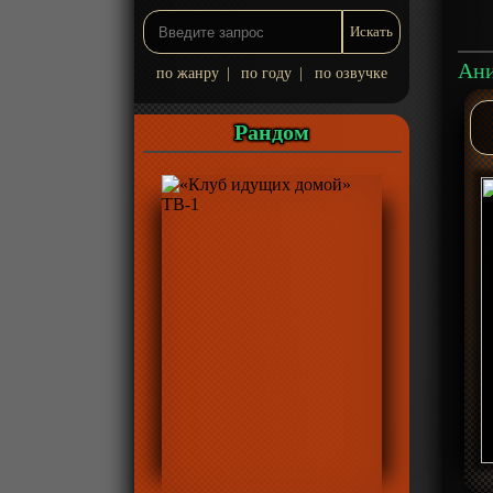
по жанру
|
по году
|
по озвучке
Рандом