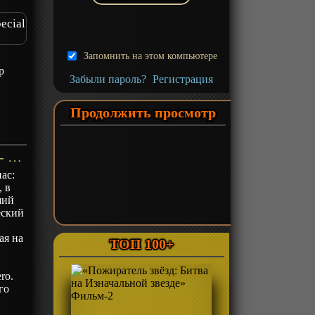
ecial
Запомнить на этом компьютере
р
Забыли пароль?
Регистрация
Продолжить просмотр
«Код Гиас: Восставший Лелуш - Тёмное восстание» ОВА-1 - описание
ас:
 в
ший
еский
ая на
ТОП 100+
ro.
го