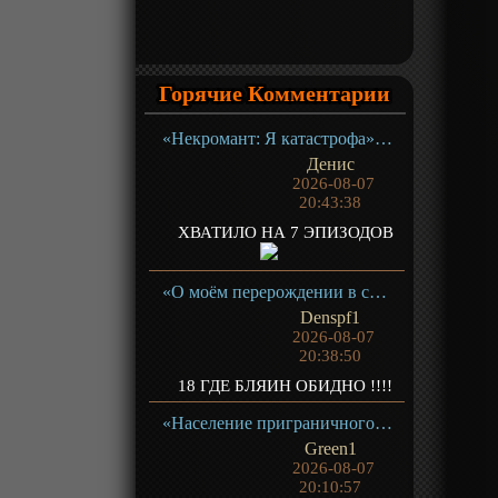
Горячие Комментарии
«Некромант: Я катастрофа» ТВ-1
Денис
2026-08-07
20:43:38
ХВАТИЛО НА 7 ЭПИЗОДОВ
«О моём перерождении в слизь 4» ТВ- 4.1
Denspf1
2026-08-07
20:38:50
18 ГДЕ БЛЯИН ОБИДНО !!!!
«Население приграничного владения начинается с нуля» ТВ-1
Green1
2026-08-07
20:10:57