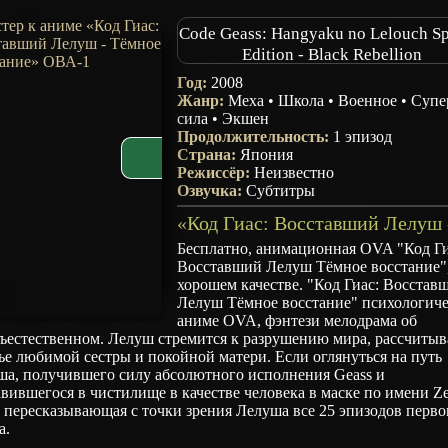
Code Geass: Hangyaku no Lelouch Sp
Edition - Black Rebellion
Год:
2008
Жанр:
Меха
•
Школа
•
Военное
•
Супе
сила
•
Экшен
Продолжительность:
1 эпизод
Страна:
Япония
Режиссёр:
Неизвестно
Озвучка:
Субтитры
Бесплатно, анимационная OVA "Код Ги
Восставший Лелуш Тёмное восстание",
хорошем качестве. "Код Гиас: Восстав
Лелуш Тёмное восстание" психологич
аниме OVA, фэнтези мелодрама об
ъестественном. Лелуш стремится к разрушению мира, рассчитыв
ье любимой сестры и покойной матери. Если оглянуться на путь
ша, получившего силу абсолютного исполнения Geass и
вившегося в чистилище в качестве человека в маске по имени Ze
пересказывающая с точки зрения Лелуша все 25 эпизодов перво
а.