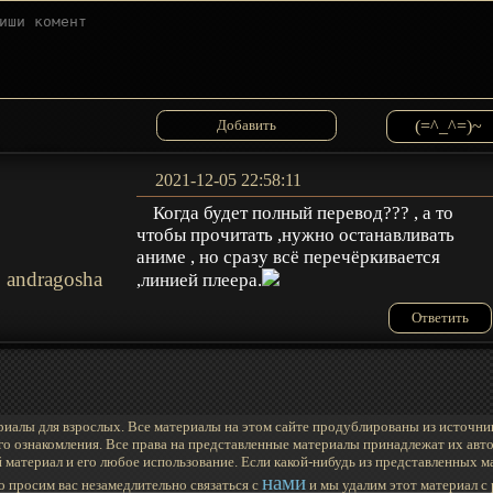
(=^_^=)~
2021-12-05 22:58:11
Когда будет полный перевод??? , а то
чтобы прочитать ,нужно останавливать
аниме , но сразу всё перечёркивается
andragosha
,линией плеера.
Ответить
иалы для взрослых. Все материалы на этом сайте продублированы из источни
го ознакомления. Все права на представленные материалы принадлежат их авто
 материал и его любое использование. Если какой-нибудь из представленных 
нами
то просим вас незамедлительно связаться с
и мы удалим этот материал с 