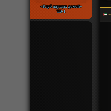
«Клуб идущих домой»
ТВ-1