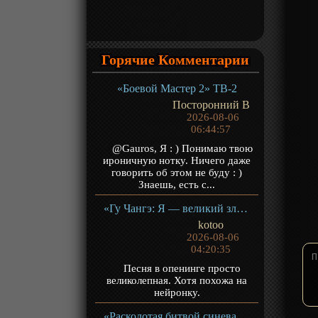
Горячие Комментарии
«Боевой Мастер 2» ТВ-2
Посторонний В
2026-08-06
06:44:57
@Gauros, Я : ) Понимаю твою
ироничную нотку. Ничего даже
говорить об этом не буду : )
Знаешь, есть с...
«Гу Чангэ: Я — великий злодей Небесной Судьбы» ТВ-1
kotoo
2026-08-06
04:20:35
Песня в опенинге просто
великолепная. Хотя похожа на
нейронку.
«Расколотая битвой синева небес 5» ТВ-5