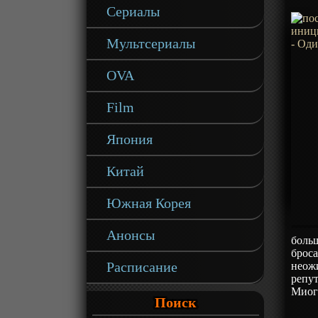
Сериалы
Мультсериалы
OVA
Film
Япония
Китай
Южная Корея
Анонсы
боль
брос
Расписание
неожи
репу
Миог
Поиск