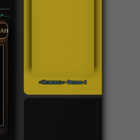
Аниме «Новый инициал Ди: Легенда вторая - Одиночка» Фильм-2 смотреть онлайн
AH
«Оглянись» Фильм-1