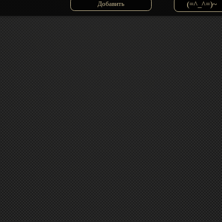
(=^_^=)~