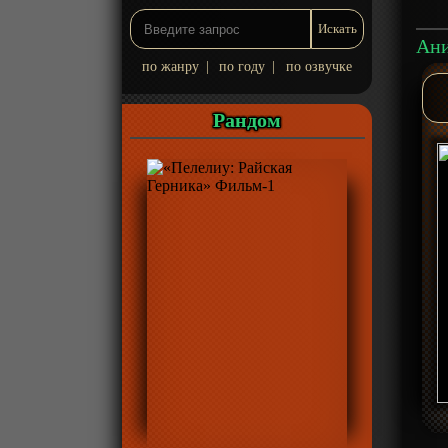
по жанру
|
по году
|
по озвучке
Рандом