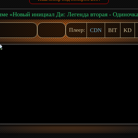
Плеер:
CDN
BIT
KD