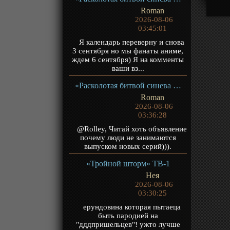
Roman
2026-08-06
03:45:01
Я календарь переверну и снова
3 сентября но мы фанаты аниме,
ждем 6 сентября) Я на комменты
ваши вз...
«Расколотая битвой синева небес 5» ТВ-5
Roman
2026-08-06
03:36:28
@Rolley, Читай хоть объявление
почему люди не занимаются
выпуском новых серий))).
«Тройной шторм» ТВ-1
Нея
2026-08-06
03:30:25
ерундовина которая пытаеца
быть пародией на
"дддпришельцев"! ужто лучше