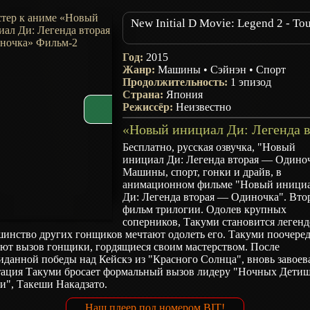
New Initial D Movie: Legend 2 - To
Год:
2015
Жанр:
Машины
•
Сэйнэн
•
Спорт
Продолжительность:
1 эпизод
Страна:
Япония
Режиссёр:
Неизвестно
Бесплатно, русская озвучка, "Новый
инициал Ди: Легенда вторая — Одиноч
Машины, спорт, гонки и драйв, в
анимационном фильме "Новый иници
Ди: Легенда вторая — Одиночка". Вто
фильм трилогии. Одолев крупных
соперников, Такуми становится легенд
шинство других гонщиков мечтают одолеть его. Такуми поочере
ают вызов гонщики, гордящиеся своим мастерством. После
данной победы над Кейскэ из "Красного Солнца", вновь завоев
тация Такуми бросает формальный вызов лидеру "Ночных Дети
и", Такеши Накадзато.
Наш плеер под номером BIT!