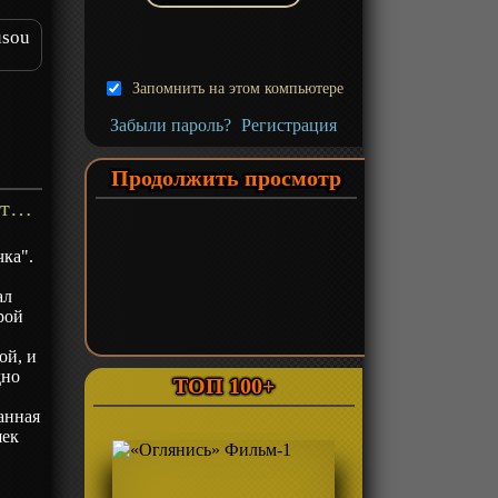
usou
Запомнить на этом компьютере
Забыли пароль?
Регистрация
Продолжить просмотр
«Новый инициал Ди: Легенда вторая - Одиночка» Фильм-2 - описание
ка".
ал
рой
ой, и
дно
ТОП 100+
анная
шек