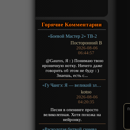
Горячие Комментарии
«Боевой Мастер 2» ТВ-2
Посторонний В
2026-08-06
06:44:57
@Gauros, Я : ) Понимаю твою
ироничную нотку. Ничего даже
говорить об этом не буду : )
Знаешь, есть с...
«Гу Чангэ: Я — великий злодей Небесной Судьбы» ТВ-1
kotoo
2026-08-06
04:20:35
Песня в опенинге просто
великолепная. Хотя похожа на
нейронку.
«Расколотая битвой синева небес 5» ТВ-5