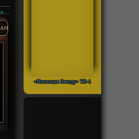
Аниме «Инициал Ди: Стадия первая» ТВ-1 смотреть онлайн
AH
«Поглощая Звезду» ТВ-1