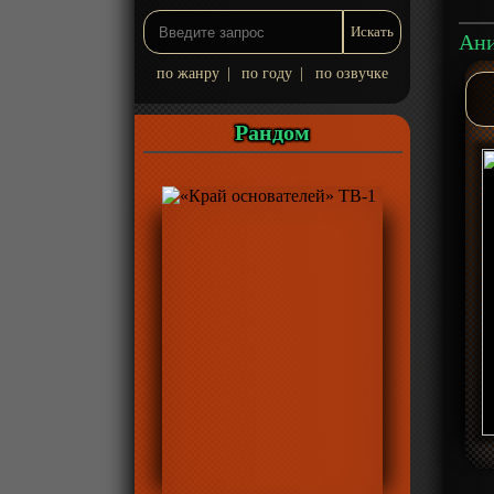
по жанру
|
по году
|
по озвучке
Рандом