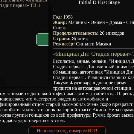
Initial D First Stage
Год:
1998
Жанр:
Машины
•
Экшен
•
Драма
•
Сэ
Спорт
Продолжительность:
26 эпизодов
Страна:
Япония
Режиссёр:
Синъити Масаки
Бесплатно, аниме, онлайн, "Инициал Д
Стадия первая". Динамичный аниме с
об машинах, автогонках "Инициал Ди:
Стадия первая". Учащийся старших кл
Такуми Фудзивара в дневное время
трудится на автозаправочной станции, 
ом занимается доставкой тофу, помогая в магазине отца. Парень
подозревает, что мастерство владения автомобилем и
фицированный отцом старый автомобиль очень скоро превратят 
а любительских автогонок на горной трассе Акина. Не за горам
 когда группы гонщиков со всей префектуры Гумма бросят вызов
и, дабы удостовериться в этом.
Наш плеер под номером BIT!