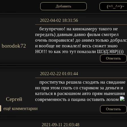
(=^_^=)~
2022-04-02 18:31:56
безупречно! на кинокамеру такого не
передать) давным давно фильм смотрел
очень понравился! до анимэ только добрал
borodok72
и вообще не пожалел! весь сюжет знаю
НО!!! то как это тут показали ШЭДЭВР))))
Ответить
2022-02-22 01:01:44
проститутка решила сходить на свидание
но при этом спать со стариком за деньги и
кататься в раскошном авто прям нынешняя
Сергей
современность а пацана оставить лохом
+
ещё комментарии
Ответить
2021-09-11 21:03:48