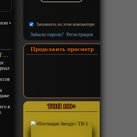
йнэн
•
Запомнить на этом компьютере
Забыли пароль?
Регистрация
Продолжить просмотр
«Инициал Ди: Стадия первая» ТВ-1 - описание
и:
ериал
ассов
а
 даже
ТОП 100+
его в
и