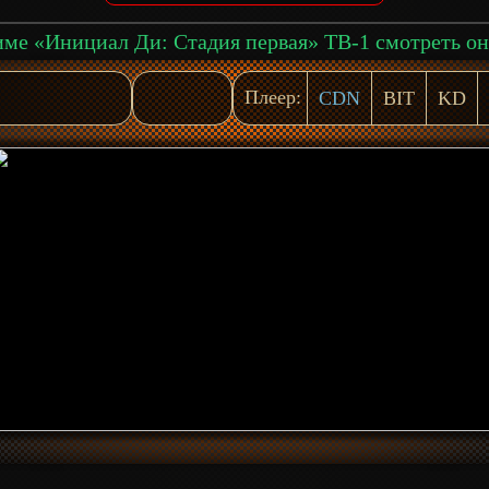
Плеер:
CDN
BIT
KD