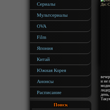
Сериалы
Мультсериалы
OVA
Film
Япония
Китай
Южная Корея
вечер
Анонсы
и не 
моди
лидер
Расписание
день,
Такум
Поиск