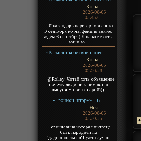
Roman
2026-08-06
03:45:01
Я календарь переверну и снова
3 сентября но мы фанаты аниме,
ждем 6 сентября) Я на комменты
ваши вз...
«Расколотая битвой синева небес 5» ТВ-5
Roman
2026-08-06
03:36:28
@Rolley, Читай хоть объявление
почему люди не занимаются
выпуском новых серий))).
«Тройной шторм» ТВ-1
Нея
2026-08-06
03:30:25
ерундовина которая пытаеца
быть пародией на
"дддпришельцев"! ужто лучше