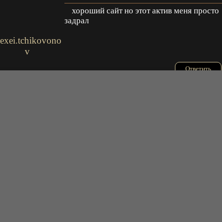
хороший сайт но этот актив меня просто
задрал
lexei.tchikovono
v
Ответить
2021-02-21 04:58:25
Бест оф зе бест. Не то что нынешние
аниме. Одно Г.
Schloda
Ответить
2021-02-19 10:44:45
Великий мульт