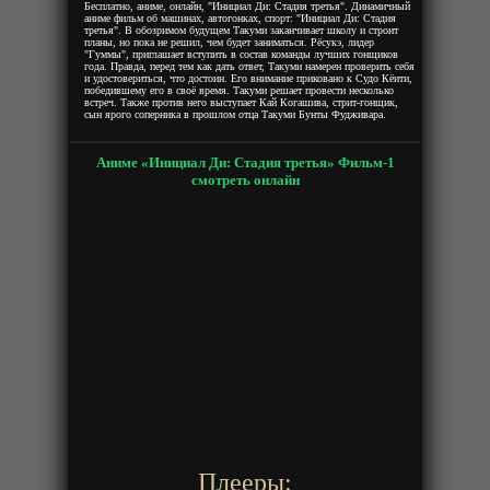
Бесплатно, аниме, онлайн, "Инициал Ди: Стадия третья". Динамичный
аниме фильм об машинах, автогонках, спорт: "Инициал Ди: Стадия
третья". В обозримом будущем Такуми заканчивает школу и строит
планы, но пока не решил, чем будет заниматься. Рёсукэ, лидер
"Гуммы", приглашает вступить в состав команды лучших гонщиков
года. Правда, перед тем как дать ответ, Такуми намерен проверить себя
и удостовериться, что достоин. Его внимание приковано к Судо Кёити,
победившему его в своё время. Такуми решает провести несколько
встреч. Также против него выступает Кай Когашива, стрит-гонщик,
сын ярого соперника в прошлом отца Такуми Бунты Фудживара.
Аниме «Инициал Ди: Стадия третья» Фильм-1
смотреть онлайн
Плееры: