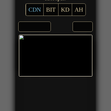
CDN
BIT
KD
AH