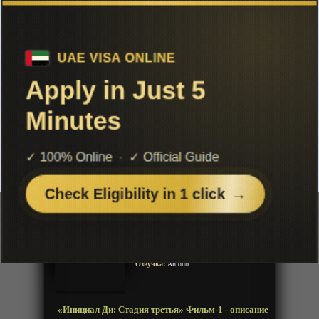
Чтобы не терять с нами связь,
подписывайся на наш
Telegram
«Инициал Ди: Стадия третья»
Фильм-1
Добавленно: 10 февраля 2020 | Серии: [1 из 1]
Initial D Third Stage
Год:
2001
Жанр:
Машины, Экшен, Драма, Сэйнэн,
Спорт, Романтика
Продолжительность:
1 эпизод
Страна:
Япония
Режиссёр:
Неизвестно
Озвучка:
Anidub
«Инициал Ди: Стадия третья» Фильм-1 - описание