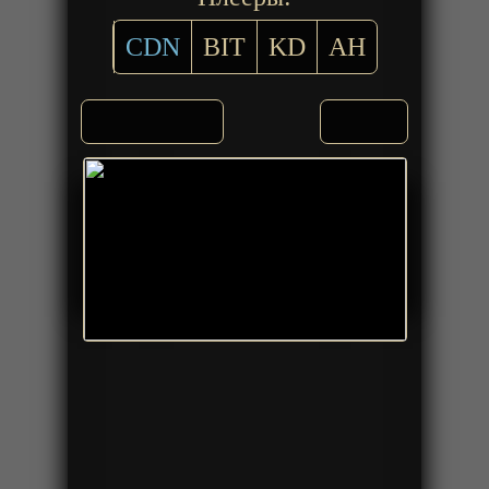
CDN
BIT
KD
AH