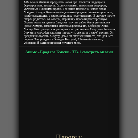
XIX века в Японии зародилась новая эра. События ведущие к
формированию империи, были смутными, наполнены террором,
мучениями и ливнями крови. Так было положено начало эпохе
Мэйдзи. Химура Кенсин — бездомный бродяга с тёмным прошлым,
живёт раскаиваясь в своих прошлых преступлениях. В детстве, после
смерти родителей от холеры, парнишку продали работорговцам.
Однако после нападения бандитов, группа рабов была уничтожена,
кроме Химура, спасенного мастером фехтования, Сэйдзиру Хико.
Мастер Хико увидел как разъярён и потрясен был Химура от бессилия,
будучи не способен защитить ни одну из женщин в своей группе. Он
предлажил обучать Химуру, дабы он смог защитить то, что для него
дорого. Так рождается Химура Баттусай, 15-летний мальчик,
убивающий ради построения лучшего мира.
Аниме «Бродяга Кэнсин» ТВ-1 смотреть онлайн
Плееры: