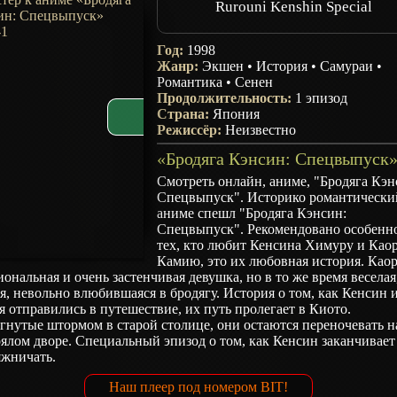
Rurouni Kenshin Special
Год:
1998
Жанр:
Экшен
•
История
•
Самураи
•
Романтика
•
Сенен
Продолжительность:
1 эпизод
Страна:
Япония
Режиссёр:
Неизвестно
Смотреть онлайн, аниме, "Бродяга Кэн
Спецвыпуск". Историко романтически
аниме спешл "Бродяга Кэнсин:
Спецвыпуск". Рекомендовано особенн
тех, кто любит Кенсина Химуру и Као
Камию, это их любовная история. Каор
ональная и очень застенчивая девушка, но в то же время веселая
я, невольно влюбившаяся в бродягу. История о том, как Кенсин 
 отправились в путешествие, их путь пролегает в Киото.
гнутые штормом в старой столице, они остаются переночевать н
ялом дворе. Специальный эпизод о том, как Кенсин заканчивает
яжничать.
Наш плеер под номером BIT!