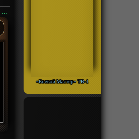
Аниме «Бродяга Кэнсин: Спецвыпуск» ОВА-1 смотреть онлайн
«Боевой Мастер» ТВ-1