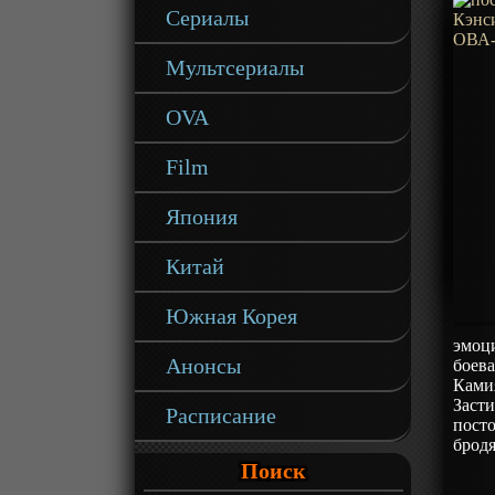
Сериалы
Мультсериалы
OVA
Film
Япония
Китай
Южная Корея
эмоци
Анонсы
боева
Камия
Засти
Расписание
посто
брод
Поиск