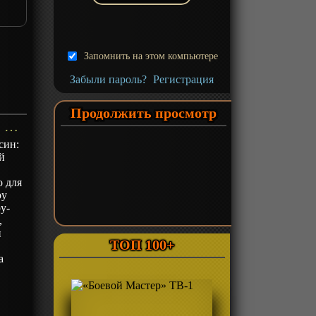
Запомнить на этом компьютере
Забыли пароль?
Регистрация
Продолжить просмотр
«Бродяга Кэнсин: Спецвыпуск» ОВА-1 - описание
син:
й
о для
ру
у-
,
и
ТОП 100+
а