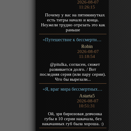
2026-08-07
11:26:15
Почему у вас на пятиминутках
есть титры начало и конца.
Неужели трудно отрезать это как
раньше
«Путешествие к бессмертию 5» ТВ-5
Robin
2026-08-07
11:18:54
@pitulka, согласен, сюжет
развивается долго. / Вот
последняя серия (или пару серии).
Что бы вырезали...
«Я, враг мира бессмертных» ТВ-1
Astarta5
2026-08-07
10:51:31
Ой, зря бирюзовая девчонка
губы в 10 серии накачала, без
накачанных губ была хороша. :)