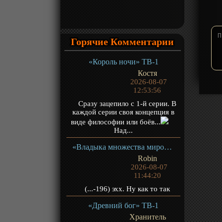
Горячие Комментарии
«Король ночи» ТВ-1
Костя
2026-08-07
12:53:56
Сразу зацепило с 1-й серии. В
каждой серии своя концепция в
виде философии или боёв...
Над...
«Владыка множества миров 3» ТВ-3
Robin
2026-08-07
11:44:20
(...-196) эхх. Ну как то так
«Древний бог» ТВ-1
Хранитель