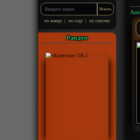
по жанру
|
по году
|
по озвучке
Рандом