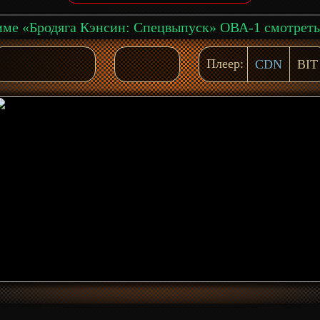
Плеер:
CDN
BIT