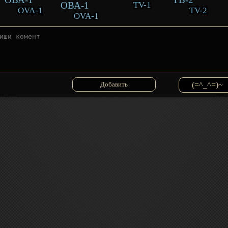
TV-1
OVA-1
TV-2
OVA-1
(=^_^=)~