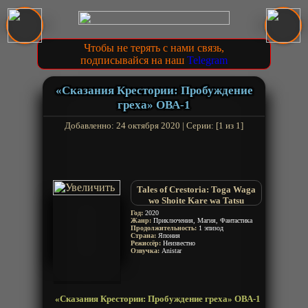
Чтобы не терять с нами связь,
подписывайся на наш
Telegram
«Сказания Крестории: Пробуждение
греха» ОВА-1
Добавленно: 24 октября 2020 | Серии: [1 из 1]
Tales of Crestoria: Toga Waga
wo Shoite Kare wa Tatsu
Год:
2020
Жанр:
Приключения, Магия, Фантастика
Продолжительность:
1 эпизод
Страна:
Япония
Режиссёр:
Неизвестно
Озвучка:
Anistar
«Сказания Крестории: Пробуждение греха» ОВА-1