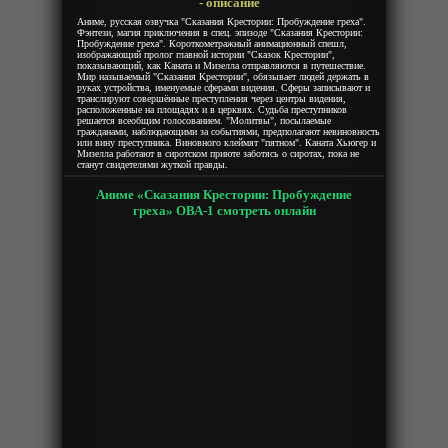
- описание
Аниме, русская озвучка "Сказания Крестории: Пробуждение греха".
Фэнтези, магия приключения в спец. эпизоде "Сказания Крестории:
Пробуждение греха". Короткометражный анимационный спешл,
изображающий пролог главной истории "Сказок Крестории",
показывающий, как Каната и Мизелла отправляются в путешествие.
Мир называемый "Сказания Крестории", обязывает людей держать в
руках устройства, именуемые сферами видения. Сферы записывают и
транслируют совершённые преступления через центры видения,
расположенные на площадях и в церквях. Судьба преступников
решается всеобщим голосованием. "Молитвы", посылаемые
гражданами, наблюдающими за событиями, предполагают невиновность
или вину преступника. Виновного клеймят "пятном". Каната Хьюгер и
Мизелла работают в сиротском приюте заботясь о сиротах, пока не
станут свидетелями жуткой правды.
Аниме «Сказания Крестории: Пробуждение
греха» ОВА-1 смотреть онлайн