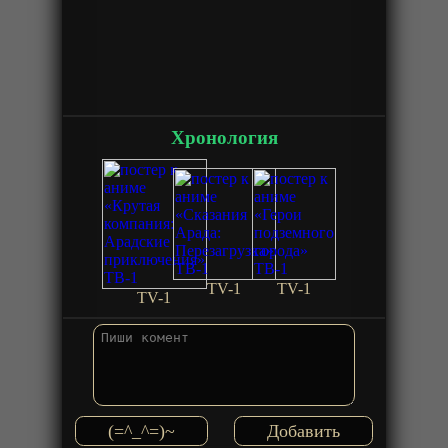
Хронология
TV-1
TV-1
TV-1
(=^_^=)~