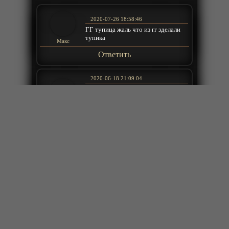
2020-07-26 18:58:46
ГГ тупица жаль что из гг зделали
тупика
Макс
Ответить
2020-06-18 21:09:04
Спасибо за теплые слова!!!! Если
не сложно оставьте позитивный
отзыв и оценку на наш сайт в
anime-bit
яндексе.
Ответить
2020-06-18 21:02:58
Какой же крутой сайт! Респект
создателям...
vip
Ответить
2020-05-21 00:20:15
Андрей почитай инфу об аниме.