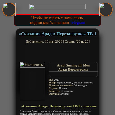
Чтобы не терять с нами связь,
подписывайся на наш
Telegram
«Сказания Арада: Перезагрузка» ТВ-1
Добавленно: 16 мая 2020 | Серии: [20 из 20]
Arad: Suming zhi Men
Арад: Перезагрузка
Сказания Арада: Перезагрузка
Год:
2017
Жанр:
Приключения, Фентези, Мистика
Продолжительность:
20 эпизодов
Страна:
Япония
Режиссёр:
Неизвестно
Озвучка:
Дубляж
«Сказания Арада: Перезагрузка» ТВ-1 - описание
"Сказания Арада: Перезагрузка" аниме, фэнтези приключенческий
сериал. Давайте последуем за приключениями барона, человека,