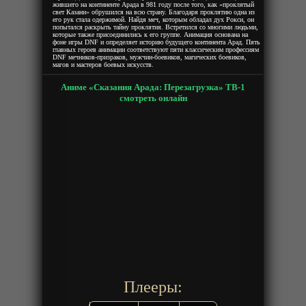
жившего на континенте Арада в 981 году после того, как «проклятый
свет Казани» обрушился на всю страну. Благодаря проклятию одна из
его рук стала одержимой. Найдя меч, которым обладал дух Рокси, он
попытался раскрыть тайну проклятия. Встретился со многими людьми,
которые также присоединились к его группе. Анимация основана на
фоне игры DNF и определяет историю будущего континента Арад. Пять
главных героев анимации соответствуют пяти классическим профессиям
DNF мечников-призраков, мужчин-боевиков, магических боевиков,
магов и мастеров боевых искусств.
Аниме «Сказания Арада: Перезагрузка» ТВ-1
смотреть онлайн
Плееры: