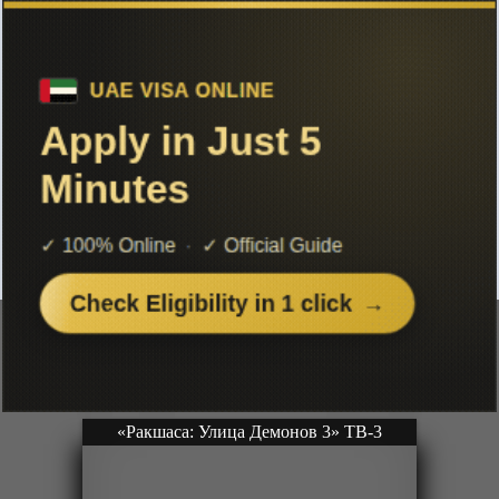
Список аниме в жанре Мистика
Чтобы не терять с нами связь,
подписывайся на наш
Telegram
«Детективы Футо: Портрет Наездника в маске Скалла» Фильм-1
Film
Серии: [1 из 1]
Рейтинг: 4 из 5
«Ракшаса: Улица Демонов 3» ТВ-3