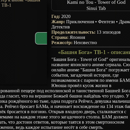
Kami no Tou - Tower of God
Sinui Tab
Год:
2020
Жанр:
Приключения
•
Фентези
•
Драм
Детектив
Продолжительность:
13 эпизодов
Страна:
Япония
Режиссёр:
Неизвестно
«Башня Бога» ТВ-1 - описан
"Башня Бога - Tower of God" оригинал
название японского аниме сериала. С
онлайн аниме "Башня Бога" погружает
события, загадочной истории, где
познакомимся с парнем по имени БАМ
Юноша провёл кусок жизни в
ированной пещере под исполинской и таинственной Башней Бога
да гласит, что на вершине Божьей башни найдёшь что угодно. У
ика рождённого во тьме, одна подруга Рейчел, девушка мальчиш
а. Рейчел бросает БАМа, и начинает восхождение на 134 этаж б
ёк бросается в погоню. Открыв входную дверь, сталкивается с
лемами на каждом этаже этого загадочного столпа. БАМ должен
ать, что достоин ответов, которые таятся в этом смертоносном
жении, ведь каждое испытание несёт в себе смерть.