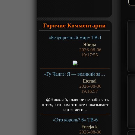
Горячие Комментарии
«Безупречный мир» ТВ-1
Ябида
2026-08-06
19:17:55
«Гу Чангэ: Я — великий злодей Небесной Судьбы» ТВ-1
Eternal
2026-08-06
19:16:57
@Николай, главное не забывать
о тех, кто нам это все показывает
и для чего...
«Это король? 6» ТВ-6
Freejack
2026-08-06