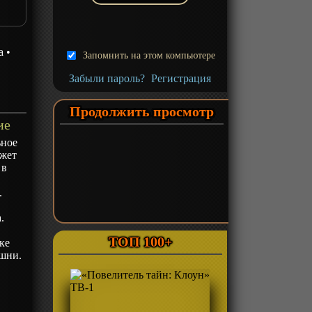
а
•
Запомнить на этом компьютере
Забыли пароль?
Регистрация
Продолжить просмотр
ие
ьное
южет
 в
.
.
ТОП 100+
ке
ашни.