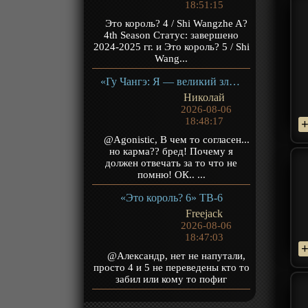
18:51:15
Это король? 4 / Shi Wangzhe A?
4th Season Статус: завершено
2024-2025 гг. и Это король? 5 / Shi
Wang...
«Гу Чангэ: Я — великий злодей Небесной Судьбы» ТВ-1
Николай
2026-08-06
18:48:17
@Agonistic, В чем то согласен...
но карма?? бред! Почему я
должен отвечать за то что не
помню! ОК.. ...
«Это король? 6» ТВ-6
Freejack
2026-08-06
18:47:03
@Александр, нет не напутали,
просто 4 и 5 не переведены кто то
забил или кому то пофиг