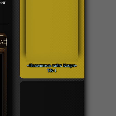
wer
AH
«Повелитель тайн: Клоун»
ТВ-1