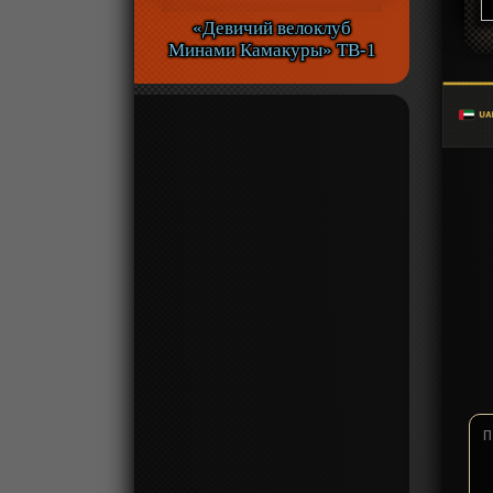
«Девичий велоклуб
Минами Камакуры» ТВ-1