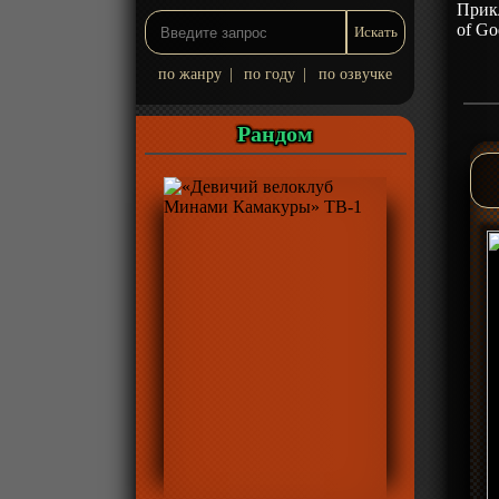
Прик
of Go
по жанру
|
по году
|
по озвучке
Рандом