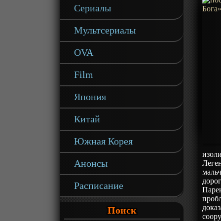
Сериалы
Мультсериалы
OVA
Film
Япония
Китай
Южная Корея
изол
Анонсы
Леген
мальч
дорог
Расписание
Парен
проб
доказ
Поиск
соору