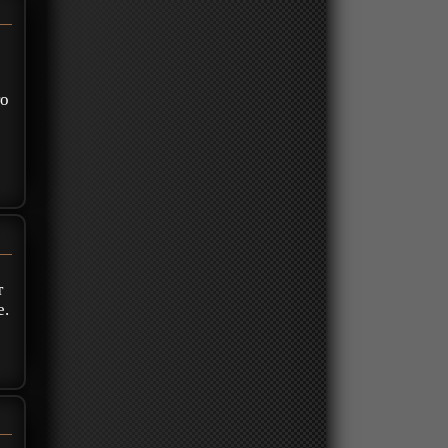
то
т
е.