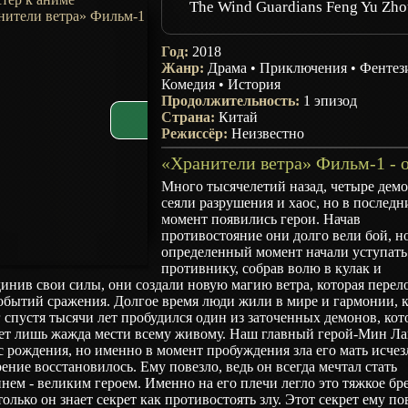
The Wind Guardians Feng Yu Zho
Год:
2018
Жанр:
Драма
•
Приключения
•
Фентез
Комедия
•
История
Продолжительность:
1 эпизод
Страна:
Китай
Режиссёр:
Неизвестно
Много тысячелетий назад, четыре дем
сеяли разрушения и хаос, но в последн
момент появились герои. Начав
противостояние они долго вели бой, н
определенный момент начали уступать
противнику, собрав волю в кулак и
инив свои силы, они создали новую магию ветра, которая перел
обытий сражения. Долгое время люди жили в мире и гармонии, 
 спустя тысячи лет пробудился один из заточенных демонов, ко
ет лишь жажда мести всему живому. Наш главный герой-Мин Ла
с рождения, но именно в момент пробуждения зла его мать исчезл
рение восстановилось. Ему повезло, ведь он всегда мечтал стать
ем - великим героем. Именно на его плечи легло это тяжкое бр
только он знает секрет как противостоять злу. Этот секрет ему по