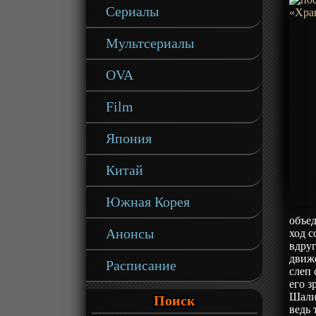
Сериалы
Мультсериалы
OVA
Film
Япония
Китай
Южная Корея
объед
Анонсы
ход с
вдруг
движ
Расписание
слеп 
его з
Шалин
Поиск
ведь 