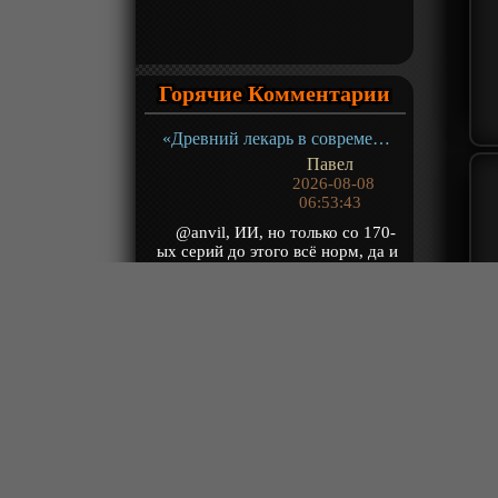
Горячие Комментарии
«Древний лекарь в современном городе» ТВ-1
Павел
2026-08-08
06:53:43
@anvil, ИИ, но только со 170-
ых серий до этого всё норм, да и
ИИ нормик, где-то лучше, где-то
хуже, ...
«Некромант: Я катастрофа» ТВ-1
Денис
2026-08-07
20:43:38
ХВАТИЛО НА 7 ЭПИЗОДОВ
«О моём перерождении в слизь 4» ТВ- 4.1