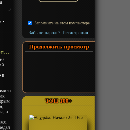
u
и
•
Запомнить на этом компьютере
Забыли пароль?
Регистрация
Продолжить просмотр
«Хранители ветра» Фильм-1 - описание
она
ий
о в
омила
как
ТОП 100+
торым
н,
а, а
емя,
ведал