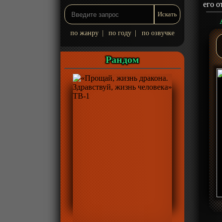
его о
по жанру
|
по году
|
по озвучке
Рандом