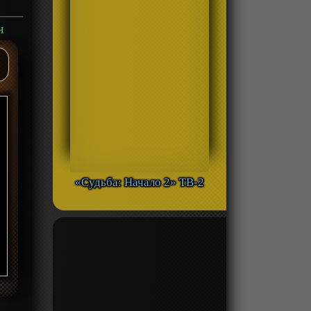
н
«Судьба: Начало 2» ТВ-2