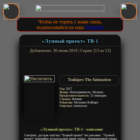
Чтобы не терять с нами связь,
подписывайся на наш
Telegram
«Лунный проект» ТВ-1
Добавленно: 30 июня 2019 | Серии: [13 из 13]
Tsukipro The Animation
Год:
2017
Жанр:
Повседневность, Музыка
Продолжительность:
13 эпизодов
Страна:
Япония
Режиссёр:
Мотонага Кэйтаро
Озвучка:
Animevost
«Лунный проект» ТВ-1 - описание
Смотреть, русская озвучка "Лунный проект" без рекламы. "Лунный
проект" комедийно музыкальный аниме сериал. Анимационный сериал