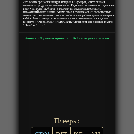
2-го сезона вращается вокруг истории 12 кумиров, считающихся
идолами по роду своей деятельности. Ведь они постоянно находятся на
виду у широкой публики, и поэтому им трудно поддерживать
нормальный образ жизни. Аниме-сериал отображает их повседневную
жизнь, как они проводят весело свободное от работы время и во время
учёбы. Только теперь в выступлениях на традиционном ежегодном
концерте к "Procellarum" и "Six Gravity" добавятся две женские группы
"Eluna" и "Seleas".
Аниме «Лунный проект» ТВ-1 смотреть онлайн
Плееры: