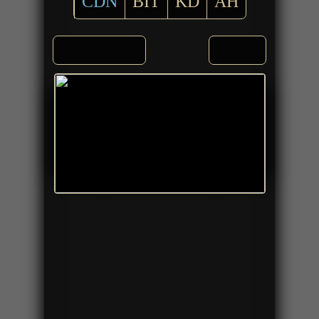
CDN
BIT
KD
AH