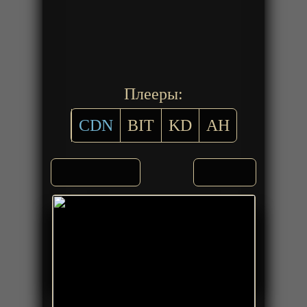
Плееры:
CDN
BIT
KD
AH