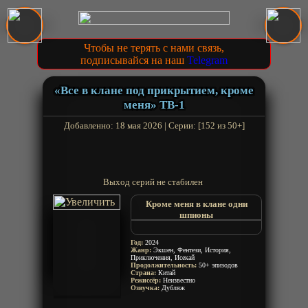
Чтобы не терять с нами связь,
подписывайся на наш
Telegram
«Все в клане под прикрытием, кроме
меня» ТВ-1
Добавленно: 18 мая 2026 | Серии: [152 из 50+]
Выход серий не стабилен
Кроме меня в клане одни
шпионы
Spy x Sect
Zongmen Li Chule Wo Dou Shi
Год:
2024
Wodi
Жанр:
Экшен, Фентези, История,
Приключения, Исекай
Zong Men Li Chu Le Wo Du Shi
Продолжительность:
50+ эпизодов
Wo Di
Страна:
Китай
Everyone in the Sect Except Me
Режиссёр:
Неизвестно
Озвучка:
Дубляж
is an Undercover Agent