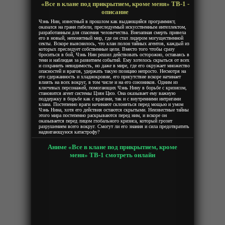
«Все в клане под прикрытием, кроме меня» ТВ-1 -
описание
Чэнь Нин, известный в прошлом как выдающийся программист,
оказался на грани гибели, преследуемый искусственным интеллектом,
разработанным для спасения человечества. Внезапная смерть привела
его в новый, непонятный мир, где он стал лидером могущественной
секты. Вскоре выяснилось, что клан полон тайных агентов, каждый из
которых преследует собственные цели. Вместо того чтобы сразу
броситься в бой, Чэнь Нин решил действовать осторожно, оставаясь в
тени и наблюдая за развитием событий. Ему хотелось скрыться от всех
и сохранить невидимость, но даже в мире, где его окружает множество
опасностей и врагов, удержать такую позицию непросто. Несмотря на
его сдержанность и хладнокровие, его присутствие вскоре начинает
влиять на всех вокруг, в том числе и на его союзников. Одним из
ключевых персонажей, помогающих Чэнь Нину в борьбе с кризисом,
становится агент системы Цзян Цюэ. Она оказывает ему важную
поддержку в борьбе как с врагами, так и с внутренними интригами
клана. Постепенно враги начинают склоняться перед мощью и умом
Чэнь Нина, хотя его действия остаются скрытыми. Неизвестные тайны
этого мира постепенно раскрываются перед ним, и вскоре он
оказывается перед лицом глобального кризиса, который грозит
разрушением всего вокруг. Смогут ли его знания и сила предотвратить
надвигающуюся катастрофу?
Аниме «Все в клане под прикрытием, кроме
меня» ТВ-1 смотреть онлайн