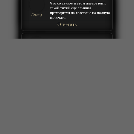
Что со звуком в этом плеере юит,
такой тихий еде слышнл
пртходитмя на телефоне на полную
Леонид
включать
Ответить
2026-05-19 00:36:38
на 4 ка смотреть невозможно одни
квадраты так что гаувно!
bukketss
Ответить
2026-05-18 15:51:44
Понимаю, комменты писали в
разное время. Всего вышло 152
серии. На официальном сайте
написано, что показ закончен. Не
втыкал, ибо не видел
IngvarAB
первоисточников, будет ли
продолжение сезона.
Ответить
2026-05-10 17:18:44