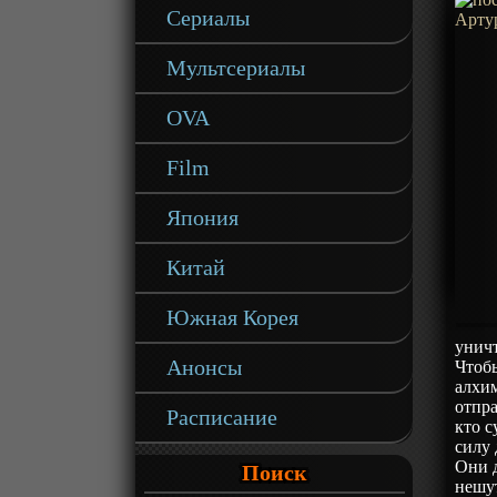
Сериалы
Мультсериалы
OVA
Film
Япония
Китай
Южная Корея
уничт
Анонсы
Чтобы
алхим
отпра
Расписание
кто с
силу 
Они 
Поиск
нешу