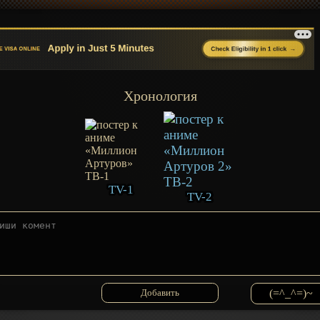
Хронология
TV-1
TV-2
(=^_^=)~