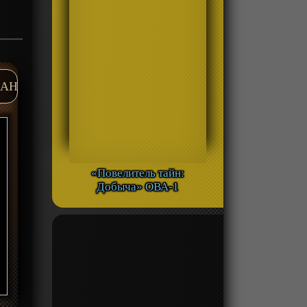
AH
«Повелитель тайн:
Добыча» ОВА-1