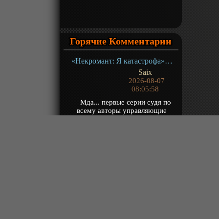
Горячие Комментарии
«Некромант: Я катастрофа» ТВ-1
Saix
2026-08-07
08:05:58
Мда... первые серии судя по
всему авторы управляющие
нейронкой хоть как-то смотрел за
тем что рисует...
«Континент силы и духа» ТВ-1
Yzzu
2026-08-07
07:50:53
@Владимир Чита, долго
объяснять, когда посмотришь, сам
поймешь
«Путешествие к бессмертию 5» ТВ-5