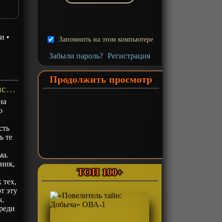
зи
•
Запомнить на этом компьютере
Забыли пароль?
Регистрация
Продолжить просмотр
«Миллион Артуров» ТВ-1 - описание
на
о
сть
ь те
ма.
рник,
ТОП 100+
 тех,
т эту
к.
реди