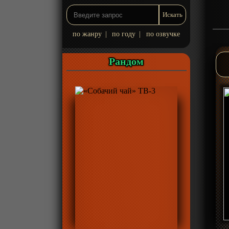
по жанру
|
по году
|
по озвучке
Рандом