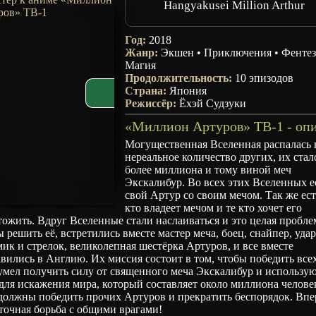
Hangyakusei Million Arthur
Год:
2018
Жанр:
Экшен
•
Приключения
•
Фенте
Магия
Продолжительность:
10 эпизодов
Страна:
Япония
Режиссёр:
Ёхэй Судзуки
Могущественная Вселенная распалась 
нереальное количество других, их стал
более миллиона и тому виной меч
Экскалибур. Во всех этих Вселенных е
свой Артур со своим мечом. Так же ест
кто владеет мечом и те кто хочет его
ожить. Вдруг Вселенные стали наслаиваться и это целая пробле
 решить её, встретились вместе мастер меча, боец, снайпер, уда
ик и стрелок, великолепная шестёрка Артуров, и все вместе
вились в Англию. Их миссия состоит в том, чтобы победить всех
умел получить силу от священного меча Экскалибур и использую
для искажения мира, который составляет около миллиона челове
должны победить прочих Артуров и прекратить беспорядок. Впе
точная борьба с общими врагами!