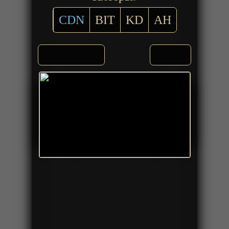
CDN
BIT
KD
AH