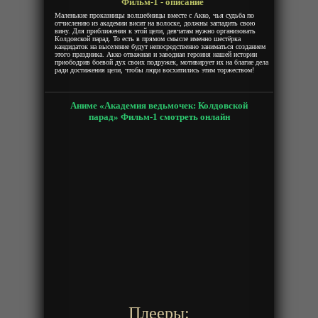
Фильм-1 - описание
Маленькие проказницы волшебницы вместе с Акко, чья судьба по
отчислению из академии висит на волоске, должны загладить свою
вину. Для приближения к этой цели, девчатам нужно организовать
Колдовской парад. То есть в прямом смысле именно шестёрка
кандидаток на выселение будут непосредственно заниматься созданием
этого праздника. Акко отважная и заводная героиня нашей истории
приободрив боевой дух своих подружек, мотивирует их на благие дела
ради достижения цели, чтобы люди восхитились этим торжеством!
Аниме «Академия ведьмочек: Колдовской
парад» Фильм-1 смотреть онлайн
Плееры: