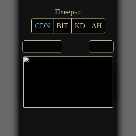
Плееры:
CDN
BIT
KD
AH