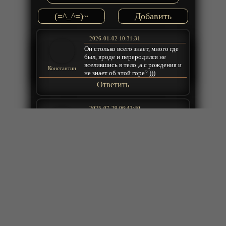
(=^_^=)~
2026-01-02 10:31:31
Он столько всего знает, много где
был, вроде и переродился не
вселившись в тело ,а с рождения и
Константин
не знает об этой горе? )))
Ответить
2025-07-29 06:42:40
Интриги Мадрицкого двора просто
nzr1
отдыхают...
Ответить
2024-10-09 20:14:10
хотел глянуть, но плеер стремный,
привык к тому, где можно без
опенинга и эндинга смотреть)) лан,
tendersoul
пропущу это тогда
Ответить