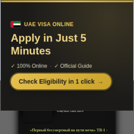
Чтобы не терять с нами связь,
подписывайся на наш
Telegram
«Первый бессмертный на пути меча»
ТВ-1
Добавленно: 16 августа 2022 | Серии: [20 из 20]
剑道第一仙
Год:
2022
Жанр:
Приключения, Романтика, Фентези,
Боевые искусства, Экшен
Продолжительность:
20 эпизодов
Страна:
Китай
Режиссёр:
Неизвестно
Озвучка:
ПВА ШОУ
«Первый бессмертный на пути меча» ТВ-1 -