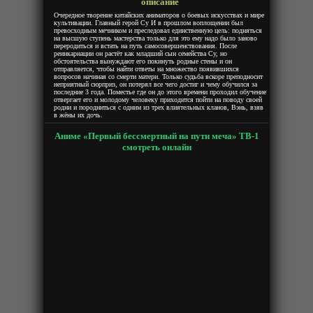
описание
Очередное творение китайских аниматоров о боевых искусствах и мире
культивации. Главный герой Су И в прошлом воплощении был
превосходным мечником и преследовал единственную цель: подняться
на высшую ступень мастерства только для это ему надо было заново
переродиться и встать на путь самосовершенствования. После
реинкарнации он растёт как младший сын семейства Су, но
обстоятельства вынуждают его покинуть родные стены и он
отправляется, чтобы найти ответы на множество появившихся
вопросов начиная со смерти матери. Только судьба вскоре преподносит
неприятный сюрприз, он потерял все чего достиг и чему обучился за
последние 3 года. Поместье где он до этого времени проходил обучение
отвергает его и молодому человеку приходится пойти на поводу своей
родни и породниться с одним из трех влиятельных кланов, Вэнь, взяв
в жёны их дочь.
Аниме «Первый бессмертный на пути меча» ТВ-1
смотреть онлайн