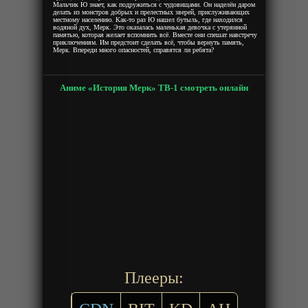
Мальчик Ю знает, как подружиться с чудовищами. Он наделён даром
делать из монстров добрых и прелестных зверей, прислуживающих
местному населению. Как-то раз Ю нашел бутыль, где находился
водяной дух, Мерк. Это оказалась маленькая девочка с утерянной
памятью, которая желает вспомнить всё. Вместе они спешат навстречу
приключениям. Им предстоит сделать всё, чтобы вернуть память,
Мерк. Впереди много опасностей, справятся ли ребята?
Аниме «История Мерк» ТВ-1 смотреть онлайн
Плееры: