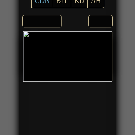
CDN
BIT
KD
AH