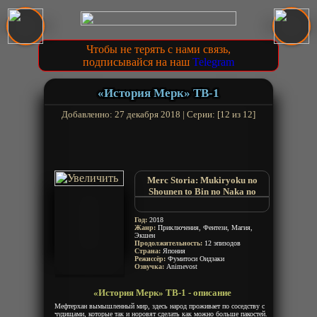
Чтобы не терять с нами связь,
подписывайся на наш
Telegram
«История Мерк» ТВ-1
Добавленно: 27 декабря 2018 | Серии: [12 из 12]
Merc Storia: Mukiryoku no
Shounen to Bin no Naka no
Shoujo
Merc Storia: Mukiryoku
Год:
2018
Shounen to Bin no Naka no
Жанр:
Приключения, Фентези, Магия,
Экшен
Shoujo
Продолжительность:
12 эпизодов
Merc Storia: Yujutsushi to Suzu
Страна:
Япония
no Shirabe
Режиссёр:
Фумитоси Оидзаки
Озвучка:
Animevost
«История Мерк» ТВ-1 - описание
Мефтерхан вымышленный мир, здесь народ проживает по соседству с
чудищами, которые так и норовят сделать как можно больше пакостей.