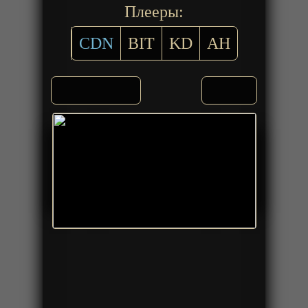
Плееры:
CDN
BIT
KD
AH