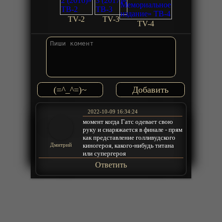
TV-2
TV-3
TV-4
(=^_^=)~
2022-10-09 16:34:24
момент когда Гатс одевает свою
руку и снаряжается в финале - прям
как представление голливудского
киногероя, какого-нибудь титана
Дмитрий
или супергероя
Ответить
© 2025 anime-bit.ru
admin@anime-bit.ru