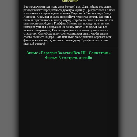
описание
Это заключительная глава арки Золотой век. Дальнейшие ожидания
разворачивают перед нами следующую картину: Гриффит попал в плен
и заключен в старом здании в замке Уиндхэм, а Гатс покинул банду
Ястребов. События фильма произойдут через год спустя. Всё еще в
бегах и спрятавшись в лагере, отряд Ястреба во главе с каской полон
решимости освободить Гриффита Именно там посреди ночи на них
нападают убийцы Бакирака и их вождь силат В то время как все
кажется потерянным, Гатс возвращается из своего путешествия и
спасает их. Они объединяют свои оставшиеся силы, чтобы спасти
своего бывшего лидера. Гатс принимая такое решение обрекает себя
фактически на смерть, но спасет ли он душу Гриффита, вот в чем
главный вопрос?
Аниме «Берсерк: Золотой Век III - Сошествие»
Фильм-3 смотреть онлайн