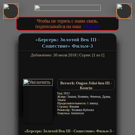
Чтобы не терять с нами связь,
подписывайся на наш
Telegram
«Берсерк: Золотой Век III -
Сошествие» Фильм-3
Добавленно: 30 июля 2018 | Серии: [1 из 1]
Berserk: Ougon Jidai-hen III -
Kourin
Berserk Golden Age Arc III:
Год:
2013
Жанр:
Экшен, Военное, Фентези, Драма,
Descent
Ужасы
Продолжительность:
1 эпизод
Страна:
Япония
Режиссёр:
Тосиюки Кубоока
Озвучка:
Animevost
«Берсерк: Золотой Век III - Сошествие» Фильм-3 -