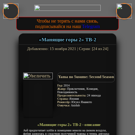
Чтобы не терять с нами связь,
подписывайся на наш
Telegram
«Манящие горы 2» ТВ-2
Добавленно: 15 ноября 2021 | Серии: [24 из 24]
Yama no Susume: Second Season
Год:
2014
Жанр:
Приключения, Комедия,
Повседневность
Продолжительность:
24 эпизода
Страна:
Япония
Режиссёр:
Юсукэ Ямамото
Озвучка:
Anidub
«Манящие горы 2» ТВ-2 - описание
Аой предпочитает хобби в помещении нежели на свежем воздухе,
фобия развилась в следствии полученной травмы и теперь девушка