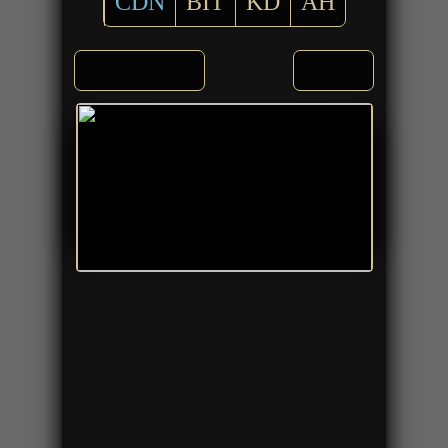
CDN
BIT
KD
AH