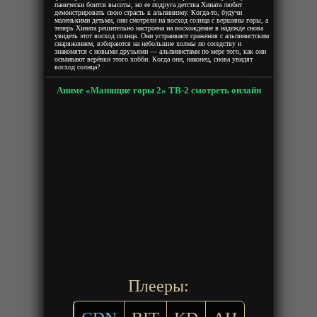
панически боится высоты, но ее подруга детства Хината любит
демонстрировать свою страсть к альпинизму. Когда-то, будучи
маленькими детьми, они смотрели на восход солнца с вершины горы, а
теперь Хината решительно настроена на восхождение в надежде снова
увидеть этот восход солнца. Они устраивают сражения с альпинистским
снаряжением, взбираются на небольшие холмы по соседству и
знакомятся с новыми друзьями — альпинистами по мере того, как они
осваивают верёвки этого хобби. Когда они, наконец, снова увидят
восход солнца?
Аниме «Манящие горы 2» ТВ-2 смотреть онлайн
Плееры: