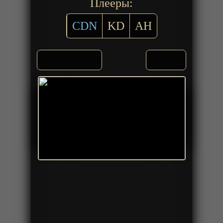
Плееры:
CDN
KD
AH