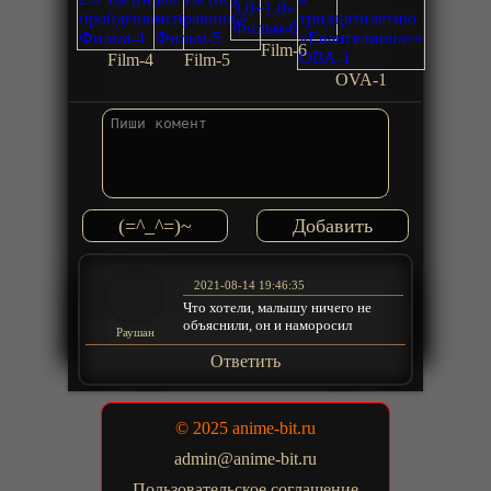
Film-6
Film-4
Film-5
OVA-1
(=^_^=)~
2021-08-14 19:46:35
Что хотели, малышу ничего не
объяснили, он и наморосил
Раушан
Ответить
© 2025 anime-bit.ru
admin@anime-bit.ru
Пользовательское соглашение