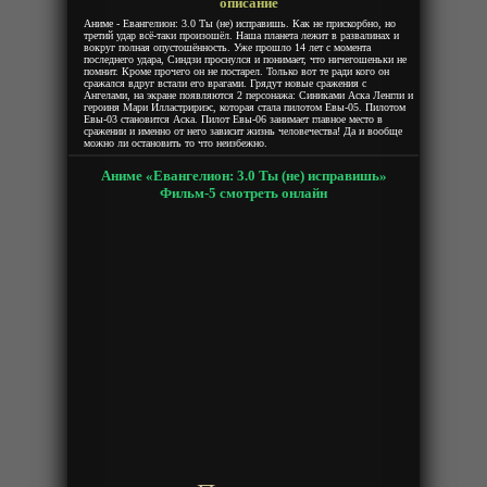
описание
Аниме - Евангелион: 3.0 Ты (не) исправишь. Как не прискорбно, но
третий удар всё-таки произошёл. Наша планета лежит в развалинах и
вокруг полная опустошённость. Уже прошло 14 лет с момента
последнего удара, Синдзи проснулся и понимает, что ничегошеньки не
помнит. Кроме прочего он не постарел. Только вот те ради кого он
сражался вдруг встали его врагами. Грядут новые сражения с
Ангелами, на экране появляются 2 персонажа: Синиками Аска Ленгли и
героиня Мари Илластририэс, которая стала пилотом Евы-05. Пилотом
Евы-03 становится Аска. Пилот Евы-06 занимает главное место в
сражении и именно от него зависит жизнь человечества! Да и вообще
можно ли остановить то что неизбежно.
Аниме «Евангелион: 3.0 Ты (не) исправишь»
Фильм-5 смотреть онлайн