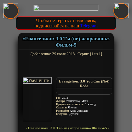
Чтобы не терять с нами связь,
подписывайся на наш
Telegram
«Евангелион: 3.0 Ты (не) исправишь»
Фильм-5
Добавленно: 29 июля 2018 | Серии: [1 из 1]
Evangelion: 3.0 You Can (Not)
Redo
Евангелион по-новому. Фильм
третий
Год:
2012
Evangelion Shin Gekijouban: Q
Жанр:
Фантастика, Меха
Продолжительность:
Evangelion Shin Gekijouban:
1 эпизод
Страна:
Япония
Kyuu
Режиссёр:
Анно Хидэаки
Rebuild of Evangelion: 3.0
Озвучка:
Дубляж
Evangelion: 3.0 Q Quickening
«Евангелион: 3.0 Ты (не) исправишь» Фильм-5 -