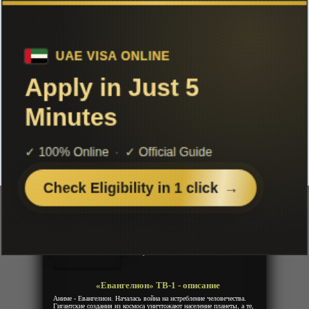
Чтобы не терять с нами связь,
подписывайся на наш
Telegram
«Евангелион» ТВ-1
Добавленно: 31 мая 2018 | Серии: [26 из 26]
Евангелион нового поколения
Neon Genesis Evangelion
Shinseiki Evangelion
Год:
1995
Жанр:
Фантастика, Драма, Меха
Продолжительность:
26 эпизодов
Страна:
Япония
Режиссёр:
Анно Хидэаки
Озвучка:
Animevost
«Евангелион» ТВ-1 - описание
Аниме - Евангелион. Началась война на истребление человечества.
Гигантские создания из космоса уничтожают население планеты, а те,