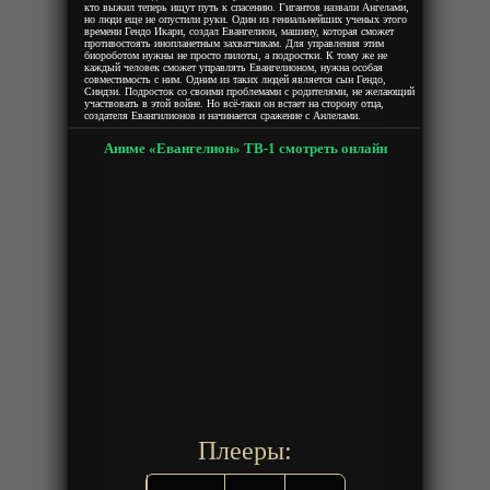
кто выжил теперь ищут путь к спасению. Гигантов назвали Ангелами,
но люди еще не опустили руки. Один из гениальнейших ученых этого
времени Гендо Икари, создал Евангелион, машину, которая сможет
противостоять инопланетным захватчикам. Для управления этим
биороботом нужны не просто пилоты, а подростки. К тому же не
каждый человек сможет управлять Евангелионом, нужна особая
совместимость с ним. Одним из таких людей является сын Гендо,
Синдзи. Подросток со своими проблемами с родителями, не желающий
участвовать в этой войне. Но всё-таки он встает на сторону отца,
создателя Евангилионов и начинается сражение с Анлелами.
Аниме «Евангелион» ТВ-1 смотреть онлайн
Плееры: