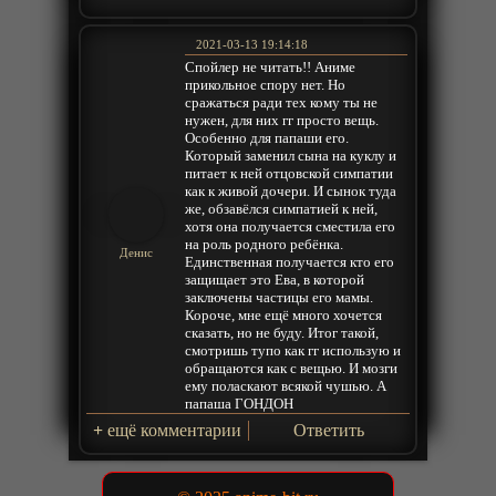
2021-03-13 19:14:18
Спойлер не читать!! Аниме
прикольное спору нет. Но
сражаться ради тех кому ты не
нужен, для них гг просто вещь.
Особенно для папаши его.
Который заменил сына на куклу и
питает к ней отцовской симпатии
как к живой дочери. И сынок туда
же, обзавёлся симпатией к ней,
хотя она получается сместила его
на роль родного ребёнка.
Денис
Единственная получается кто его
защищает это Ева, в которой
заключены частицы его мамы.
Короче, мне ещё много хочется
сказать, но не буду. Итог такой,
смотришь тупо как гг использую и
обращаются как с вещью. И мозги
ему поласкают всякой чушью. А
папаша ГОНДОН
+
ещё комментарии
Ответить