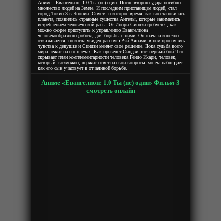
Аниме - Евангелион: 1.0 Ты (не) один. После второго удара погибло
множество людей на Земле. И последним пристанищем людей, стал
город Токио-3 в Японии. Спустя некоторое время, как восстановилась
планета, появились странные существа Ангелы, которые занимались
истреблением человеческой расы. От Инори Синдзи требуется, как
можно скорее приступить к управлению Евангелиона
человекообразного робота, для борьбы с ними. Он сначала конечно
отказывается, но когда увидел раненую Рэй Аянами, в нем проснулись
чувства к девушке и Синдзи меняет свое решение. Пока судьба всего
мира лежит на его плечах. Как проведёт Синдзи этот первый бой Что
скрывает план комплементарности человека Гендо Икари, человек,
который, возможно, держит ответ на свои вопросы, молча наблюдает,
как его сын участвует в отчаянной борьбе.
Аниме «Евангелион: 1.0 Ты (не) один» Фильм-3
смотреть онлайн