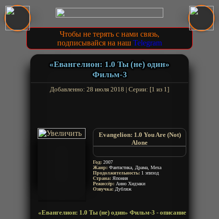
Чтобы не терять с нами связь,
подписывайся на наш
Telegram
«Евангелион: 1.0 Ты (не) один»
Фильм-3
Добавленно: 28 июля 2018 | Серии: [1 из 1]
Evangelion: 1.0 You Are (Not)
Alone
Evangelion Shin Gekijouban: Jo
Евангелион по-новому. Фильм
Год:
2007
первый
Жанр:
Фантастика, Драма, Меха
Продолжительность:
1 эпизод
Страна:
Япония
Режиссёр:
Анно Хидэаки
Озвучка:
Дубляж
«Евангелион: 1.0 Ты (не) один» Фильм-3 - описание