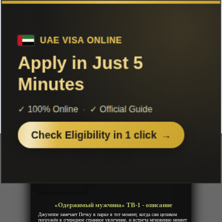
Чтобы не терять с нами связь,
подписывайся на наш
Telegram
«Одержимый мужчина» ТВ-1
Добавленно: 25 июня 2026 | Серии: [1 из 1]
Toritsukare Otoko
Год:
2025
Жанр:
Приключения, Романтика, Музыка
Продолжительность:
1 эпизод
Страна:
Япония
Режиссёр:
Такахаси Ватару
Озвучка:
Дубляж
«Одержимый мужчина» ТВ-1 - описание
Джузеппе замечает Печку в парке в тот момент, когда сам целиком
погружён в очередное странное увлечение, и встреча мгновенно меняет