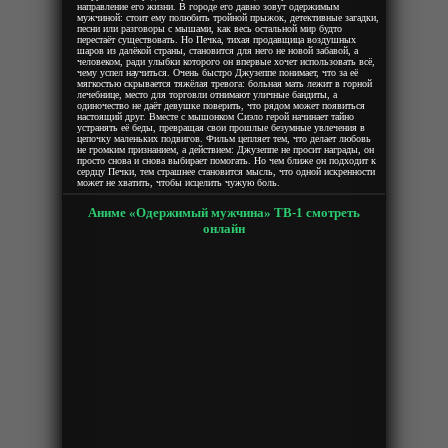
направление его жизни. В городе его давно зовут одержимым
мужчиной: стоит ему полюбить тройной прыжок, детективные загадки,
песни или разговоры с мышами, как весь остальной мир будто
перестаёт существовать. Но Печка, тихая продавщица воздушных
шаров из далёкой страны, становится для него не новой забавой, а
человеком, ради улыбки которого он впервые хочет использовать всё,
чему успел научиться. Очень быстро Джузеппе понимает, что за её
мягкостью скрывается тяжёлая тревога: больная мать лежит в горной
лечебнице, место для торговли отнимают уличные бандиты, а
одиночество не даёт девушке поверить, что рядом может появиться
настоящий друг. Вместе с мышонком Сиэло герой начинает тайно
устранять её беды, превращая свои прошлые безумные увлечения в
цепочку маленьких подвигов. Фильм цепляет тем, что делает любовь
не громким признанием, а действием: Джузеппе не просит награды, он
просто снова и снова выбирает помогать. Но чем ближе он подходит к
сердцу Печки, тем страшнее становится мысль, что одной искренности
может не хватить, чтобы исцелить чужую боль.
Аниме «Одержимый мужчина» ТВ-1 смотреть
онлайн