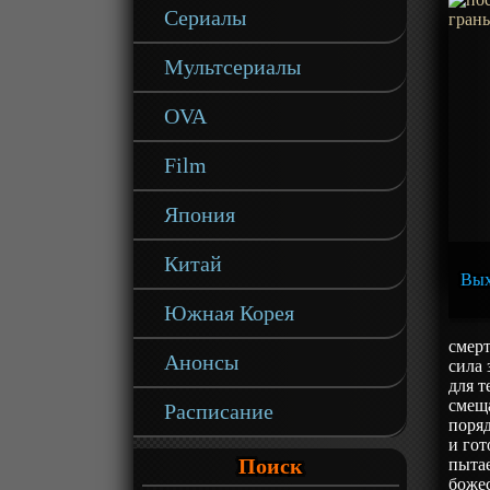
Сериалы
Мультсериалы
OVA
Film
Япония
Китай
Вых
Южная Корея
смерт
Анонсы
сила 
для т
смеща
Расписание
поряд
и го
Поиск
пытае
божес