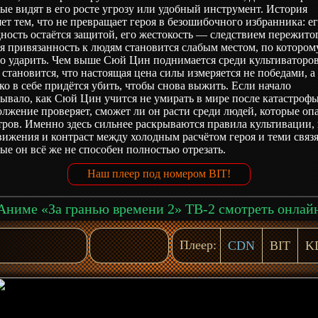
ые видят в его росте угрозу или удобный инструмент. История
ет тем, что не превращает героя в безошибочного избранника: е
ность остаётся защитой, его жестокость — следствием пережитог
я привязанность к людям становится слабым местом, по котором
о ударить. Чем выше Сюй Цин поднимается среди культиваторов
 становится, что настоящая цена силы измеряется не победами, а 
ко в себе придётся убить, чтобы снова выжить. Если начало
ывало, как Сюй Цин учится не умирать в мире после катастрофы
лжение проверяет, сможет ли он расти среди людей, которые оп
ров. Именно здесь сильнее раскрываются правила культивации,
ижения и контраст между холодным расчётом героя и теми связ
ые он всё же не способен полностью отрезать.
Наш плеер под номером BIT!
Аниме «За гранью времени 2» ТВ-2 смотреть онлай
Плеер:
CDN
BIT
K