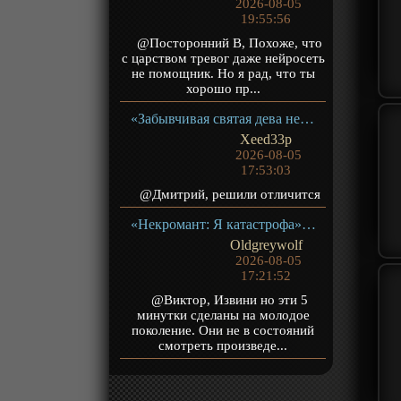
2026-08-05
19:55:56
@Посторонний В, Похоже, что
с царством тревог даже нейросеть
не помощник. Но я рад, что ты
хорошо пр...
«Забывчивая святая дева неосознанно изливает свою силу» ТВ-1
Xeed33p
2026-08-05
17:53:03
@Дмитрий, решили отличится
«Некромант: Я катастрофа» ТВ-1
Oldgreywolf
2026-08-05
17:21:52
@Виктор, Извини но эти 5
минутки сделаны на молодое
поколение. Они не в состояний
смотреть произведе...