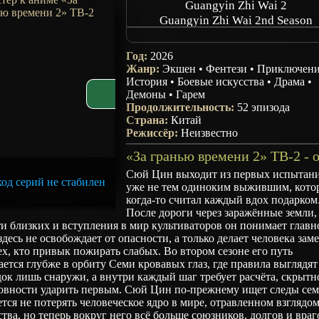
Guangyin Zhi Wai 2
Guangyin Zhi Wai 2nd Season
Guangyin Zhi Wai: Nian Fan
Год:
2026
Жанр:
Экшен
•
Фентези
•
Приключен
История
•
Боевые искусства
•
Драма
•
Демоны
•
Гарем
Продолжительность:
52 эпизода
Страна:
Китай
Режиссёр:
Неизвестно
Сюй Цин выходит из первых испытан
од серий не стабилен
уже не тем одиноким выжившим, кот
когда-то считал каждый вдох подарком
После дороги через заражённые земли,
и близких и вступления в мир культиваторов он понимает главн
здесь не освобождает от опасности, а только делает человека зам
ех, кто привык пожирать слабых. Во втором сезоне его путь
ется глубже в орбиту Семи кровавых глаз, где правила выглядят
ок лишь снаружи, а внутри каждый шаг требует расчёта, скрытн
товности ударить первым. Сюй Цин по-прежнему ищет следы сем
тся не потерять человеческое ядро в мире, отравленном взглядо
тва, но теперь вокруг него всё больше союзников, долгов и враг