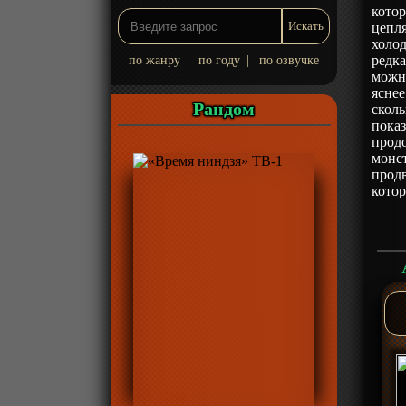
котор
цепля
холод
редка
по жанру
|
по году
|
по озвучке
можн
яснее
Рандом
сколь
показ
продо
монст
продв
котор