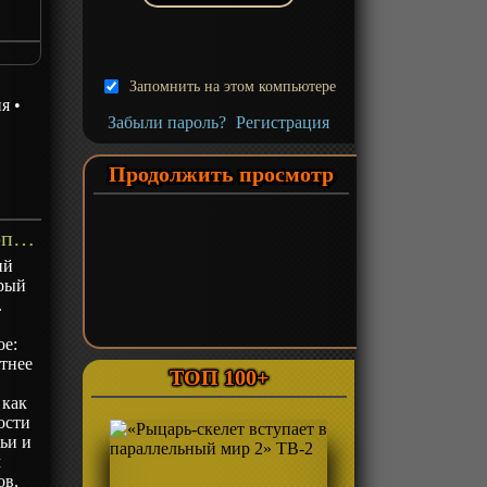
Запомнить на этом компьютере
ия
•
Забыли пароль?
Регистрация
Продолжить просмотр
«За гранью времени 2» ТВ-2 - описание
ий
орый
.
ое:
етнее
ТОП 100+
 как
ости
ьи и
м
ов,