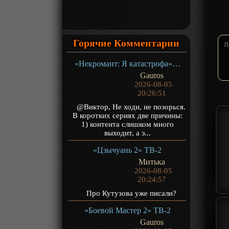
Горячие Комментарии
«Некромант: Я катастрофа» ТВ-1
Gauros
2026-08-05
20:26:51
@Виктор, Не ходи, не позорься.
В коротких сериях две причины:
1) контента слишком много
выходит, а э...
«Цзычуань 2» ТВ-2
Митька
2026-08-05
20:24:57
Про Кутузова уже писали?
«Боевой Мастер 2» ТВ-2
Gauros