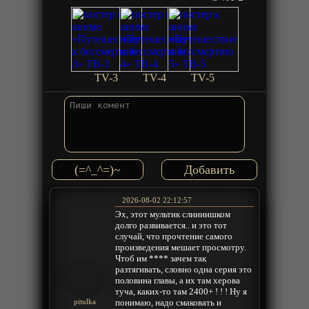
TV-3
TV-4
TV-5
(=^_^=)~
2026-08-02 22:12:57
Эх, этот мультик слиииишком
долго развивается.. и это тот
случай, что прочтение самого
произведения мешает просмотру.
Чтоб им **** зачем так
разтягивать, словно одна серия это
половина главы, а их там херова
туча, каких-то там 2400+ ! ! ! Ну я
понимаю, надо смаковать и
pitulka