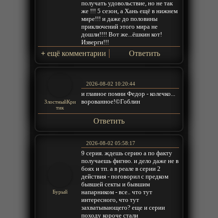
получать удовольствие, но не так
же !!! 5 сезон, а Хань ещё в нижнем
мире!!! и даже до половины
приключений этого мира не
дошли!!!! Вот же...ёшкин кот!
Изверги!!!
+
ещё комментарии
Ответить
2026-08-02 10:20:44
и главное помни Федор - колечко...
ворованное!©Гоблин
ЗлостныйКри
тик
Ответить
2026-08-02 05:58:17
9 серия. ждешь серию а по факту
получаешь фигню. и дело даже не в
боях и тп. а в реале в серии 2
действия - поговорил с предком
бывшей секты и бывшим
напарником - все.. что тут
Бурый
интересного, что тут
захватывающего? еще и серии
походу короче стали