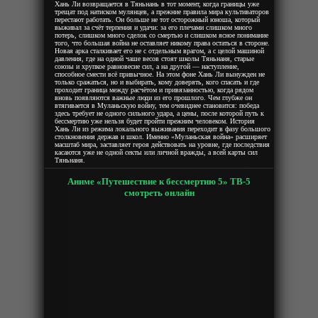
Хань Ли возвращается в Тяньнань в тот момент, когда границы уже
трещат под натиском мулянцев, а прежние правила мира культиваторов
перестают работать. Он больше не тот осторожный юноша, который
выживал за счёт терпения и удачи: за его плечами слишком много
потерь, слишком много сделок со смертью и слишком ясное понимание
того, что большая война не оставляет никому права остаться в стороне.
Новая арка сталкивает его не с отдельным врагом, а с целой машиной
давления, где на одной чаше весов стоят школы Тяньнаня, старые
союзы и хрупкое равновесие сил, а на другой — наступление,
способное смести всё привычное. На этом фоне Хань Ли вынужден не
только сражаться, но и выбирать, кому доверять, кого спасать и где
проходит граница между расчётом и привязанностью, когда рядом
вновь появляются важные люди из его прошлого. Чем глубже он
втягивается в Муланьскую войну, тем очевиднее становится: победа
здесь требует не одного сильного удара, а цены, после которой путь к
бессмертию уже нельзя будет пройти прежним человеком. История
Хань Ли из режима локального выживания переходит в фазу большого
столкновения держав и школ. Именно «Муланьская война» расширяет
масштаб мира, заставляет героя действовать на уровне, где последствия
касаются уже не одной секты или личной вражды, а всей карты сил
Тяньнаня.
Аниме «Путешествие к бессмертию 5» ТВ-5
смотреть онлайн