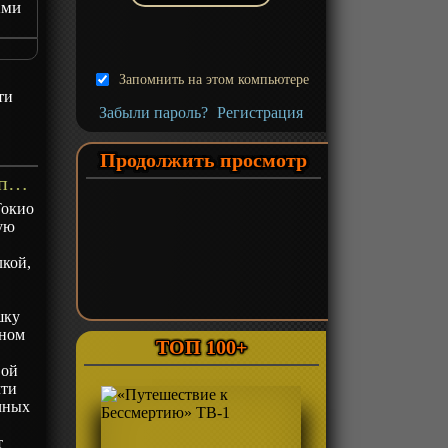
ами
Запомнить на этом компьютере
ти
Забыли пароль?
Регистрация
Продолжить просмотр
«Жизнь в манга-кафе» ТВ-1 - описание
Токио
ную
лкой,
шку
сном
ТОП 100+
вой
чти
чных
т