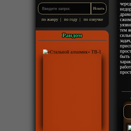
чере
недо
драма
сжима
по жанру
|
по году
|
по озвучке
уязв
тем я
Рандом
сильн
задач
присп
прост
быть 
харак
работ
прост