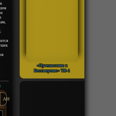
ки
ьшим
ни
и
ам,
х
вится
вушек
ия
«Путешествие к
Бессмертию» ТВ-1
н
AH