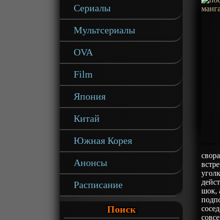
Сериалы
Мультсериалы
OVA
Film
Япония
Китай
Южная Корея
свора
Анонсы
встре
уголк
дейст
Расписание
шок, 
подп
Поиск
сосед
совсе