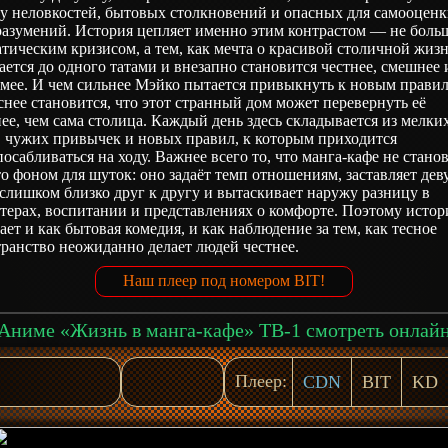
ду неловкостей, бытовых столкновений и опасных для самооцен
разумений. История цепляет именно этим контрастом — не бол
тическим кризисом, а тем, как мечта о красивой столичной жиз
ется до одного татами и внезапно становится честнее, смешнее 
имее. И чем сильнее Мэйко пытается привыкнуть к новым правил
снее становится, что этот странный дом может перевернуть её
ее, чем сама столица. Каждый день здесь складывается из мелки
, чужих привычек и новых правил, к которым приходится
осабливаться на ходу. Важнее всего то, что манга-кафе не стано
о фоном для шуток: оно задаёт темп отношениям, заставляет де
слишком близко друг к другу и вытаскивает наружу разницу в
терах, воспитании и представлениях о комфорте. Поэтому истор
ает и как бытовая комедия, и как наблюдение за тем, как тесное
ранство неожиданно делает людей честнее.
Наш плеер под номером BIT!
Аниме «Жизнь в манга-кафе» ТВ-1 смотреть онлай
Плеер:
CDN
BIT
KD