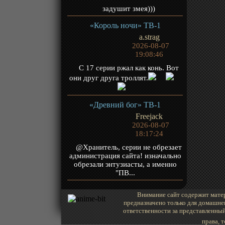
задушит змея)))
«Король ночи» ТВ-1
a.strag
2026-08-07
19:08:46
С 17 серии ржал как конь. Вот
они друг друга троллят.
«Древний бог» ТВ-1
Freejack
2026-08-07
18:17:24
@Хранитель, серии не обрезает
администрация сайта! изначально
обрезали энтузиасты, а именно
"ПВ...
Внимание сайт содержит матер
предназначено только для домашне
ответственности за представленный
права, 