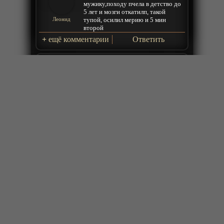
мужику,походу пчела в детство до
5 лет и мозги откатилп, такой
тупой, осилил мерию и 5 мин
Леонид
второй
+
ещё комментарии
Ответить
2026-06-28 22:42:15
По сути это тот же Релайф, только
более легкий и динамичный.
MonSTARik
Ответить
2026-05-25 22:17:10
Вот это интересно, не то что
какаято х**** типа боевого петуха
ABIBAS555
Ответить
2026-05-17 04:04:40
нравицца)
Night