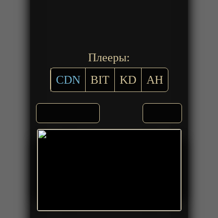
Плееры:
CDN
BIT
KD
AH