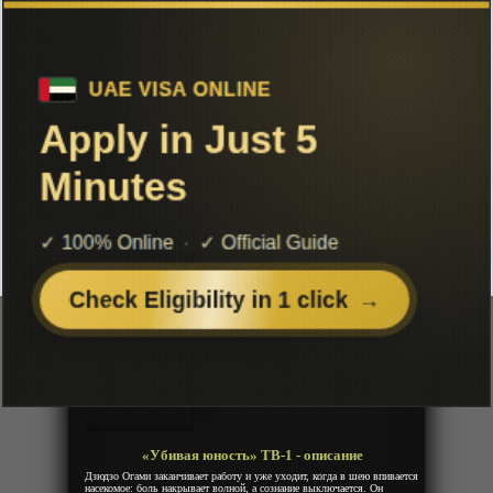
Чтобы не терять с нами связь,
подписывайся на наш
Telegram
«Убивая юность» ТВ-1
Добавленно: 27 июня 2026 | Серии: [12 из 12]
Kill Ao
Kill Blue
Год:
2026
Жанр:
Сенен, Экшен, Комедия,
Приключения, Школа
Продолжительность:
12 эпизодов
Страна:
Япония
Режиссёр:
Кабураги Хиро
Озвучка:
Дубляж
«Убивая юность» ТВ-1 - описание
Дзюдзо Огами заканчивает работу и уже уходит, когда в шею впивается
насекомое: боль накрывает волной, а сознание выключается. Он