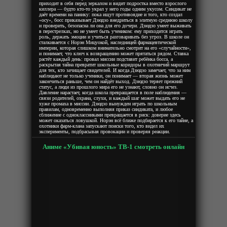
приходит в себя перед зеркалом и видит подростка вместо взрослого
киллера — будто кто-то украл у него годы одним укусом. Синдикат не
даёт времени на панику: пока ищут противоядие и того, кто создал
«осу», босс приказывает Дзюдзо внедриться в элитную среднюю школу
и проверить, безопасна ли она для его дочери. Дзюдзо умеет выживать
в перестрелках, но не умеет быть учеником: ему приходится играть
роль, держать эмоции и учиться разговаривать без угроз. В школе он
сталкивается с Норэн Мицуокой, наследницей фармацевтической
империи, которая слишком внимательно смотрит на его «случайности»,
и понимает, что ключ к возвращению может прятаться рядом. Ставка
растёт каждый день: провал миссии подставит ребёнка босса, а
раскрытая тайна превратит школьные коридоры в охотничий маршрут
для тех, кто зачищает свидетелей. И когда Дзюдзо замечает, что за ним
наблюдают не только ученики, он понимает — вторая жизнь может
закончиться раньше, чем он найдёт выход. Дзюдзо теряет прежний
статус, а люди из прошлого мира его не узнают, словно он исчез.
Давление нарастает, когда школа превращается в поле наблюдения —
связи родителей, охрана, слухи, и каждый шаг может выдать его не
хуже промаха в миссии. Дзюдзо вынужден играть по школьным
правилам, одновременно выполняя приказ синдиката, и любое
сближение с одноклассниками превращается в риск: доверие здесь
может оказаться ловушкой. Норэн всё ближе подбирается к его тайне, а
охотники фарм‑клана запускают поиски того, кто видел их
эксперименты, подбрасывая провокации и проверяя реакции.
Аниме «Убивая юность» ТВ-1 смотреть онлайн