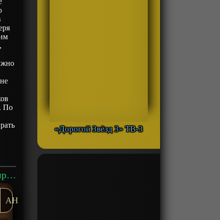
е
о
в
еря
тим
,
ужно
 не
ков
. По
грать
«Дорогой Звёзд 3» ТВ-3
Аниме «Богиня: «Кем хочешь переродиться в другом мире?» — Я: «Ребром героя!»» ТВ-1 смотреть онлайн
AH