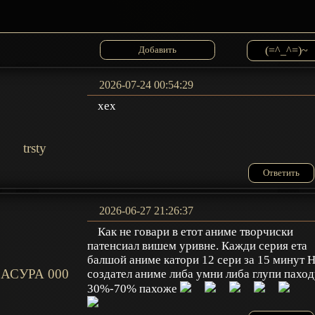
(=^_^=)~
2026-07-24 00:54:29
хех
trsty
Ответить
2026-06-27 21:26:37
Как не говари в етот аниме творчиски
патенсиал вишем уривне. Кажди серия ета
балшой аниме катори 12 сери за 15 минут 
АСУРА 000
создател аниме либа умни либа глупи пахо
30%-70% пахоже