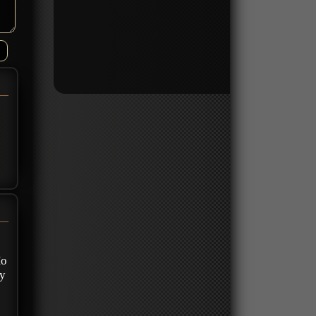
Но
ду