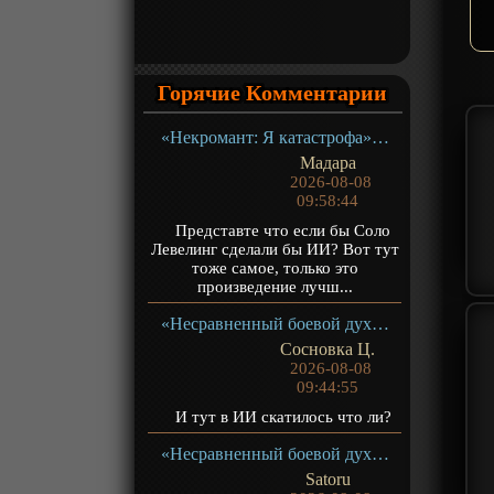
Горячие Комментарии
«Некромант: Я катастрофа» ТВ-1
Мадара
2026-08-08
09:58:44
Представте что если бы Соло
Левелинг сделали бы ИИ? Вот тут
тоже самое, только это
произведение лучш...
«Несравненный боевой дух 2» ТВ-2
Сосновка Ц.
2026-08-08
09:44:55
И тут в ИИ скатилось что ли?
«Несравненный боевой дух 2» ТВ-2
Satoru