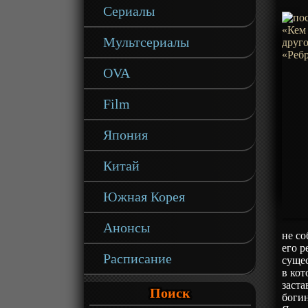
Сериалы
Мультсериалы
OVA
Film
Япония
Китай
Южная Корея
Анонсы
не со
его р
Расписание
сущес
в кот
заста
Поиск
богин