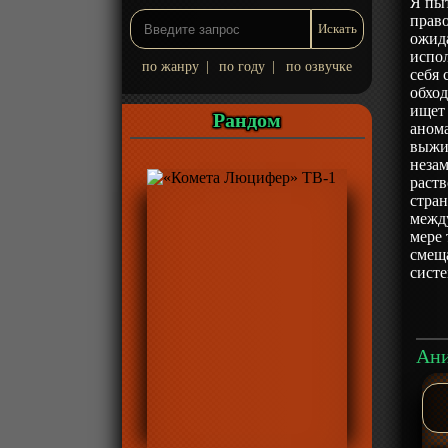
Я пыт
право
ожида
испол
по жанру
|
по году
|
по озвучке
себя 
обход
ищет 
Рандом
анома
выжив
незам
раств
стра
межд
мере 
смеща
систе