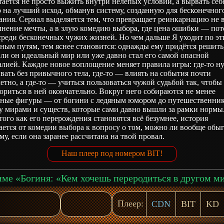
ается не просто выжить внутри нелепых условий, а вырвать себ
 на лучший исход, обманув систему, созданную для бесконечног
ния. Сериал выделяется тем, что превращает реинкарнацию не 
нение мечты, а в злую комедию выбора, где цена ошибки — пот
среди бесконечных чужих жизней. Но чем дальше Я уходит по э
ным путям, тем яснее становится: однажды ему придётся решить
ли он идеальный мир или уже давно стал его самой опасной
лией. Каждое новое воплощение меняет правила игры: где-то н
ать без привычного тела, где-то — влиять на события почти
етно, а где-то — учиться пользоваться чужой судьбой так, чтобы
ориться в ней окончательно. Вокруг него собираются не менее
нные фигуры — от богини с ледяным юмором до путешественни
у мирами и существ, которые сами давно вышли за рамки нормы
того как его перерождения становятся всё безумнее, история
ется от комедии выбора к вопросу о том, можно ли вообще обы
му, если она заранее рассчитана на твой провал.
Наш плеер под номером BIT!
Плеер:
CDN
BIT
KD