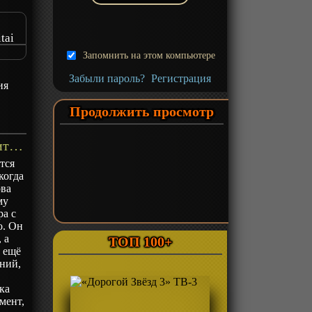
tai
 de»
Запомнить на этом компьютере
Забыли пароль?
Регистрация
ия
Продолжить просмотр
«Богиня: «Кем хочешь переродиться в другом мире?» — Я: «Ребром героя!»» ТВ-1 - описание
тся
когда
ова
му
ра с
о. Он
 а
ТОП 100+
ё ещё
ений,
ка
мент,