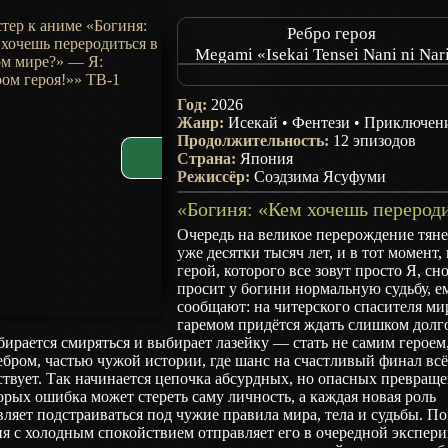
Ребро героя
Megami «Isekai Tensei Nani ni Nari
desu ka» Ore «Yuusha no Rokkotsu
My Ribdiculous Reincarnation
Год:
2026
Жанр:
Исекай
•
Фентези
•
Приключен
Продолжительность:
12 эпизодов
Страна:
Япония
Режиссёр:
Соэдзима Ясуфуми
Очередь на великое перерождение тяне
уже десятки тысяч лет, и в тот момент, 
герой, которого все зовут просто Я, сн
просит у богини нормальную судьбу, е
сообщают: на читерского спасителя ми
гаремом придётся ждать слишком долг
бирается смиряться и выбирает лазейку — стать не самим героем,
ебром, частью чужой истории, где шанс на счастливый финал вс
твует. Так начинается цепочка абсурдных, но опасных превращ
орых ошибка может стереть саму личность, а каждая новая роль
вляет подстраиваться под чужие правила мира, тела и судьбы. По
я с холодным спокойствием отправляет его в очередной экспери