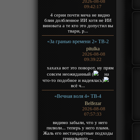
2026-08-08
09:42:17
4 серии почти меча не видно
блин долбленное ИИ хотя не ИИ
виновата а те кто это допустил вы
твари, р...
«За гранью времени 2» ТВ-2
pitulka
2026-08-08
09:39:22
хахаха вот это поворот, ну прям
совсем неожиданный (
на
что-то подобное и надеялась)
всё ч...
«Вечная воля 4» ТВ-4
Belfezar
2026-08-08
07:57:33
видимо забыли, что у него
пилюли... теперь у него пламя.
Жаль его нестандартные подходы
гениального ...