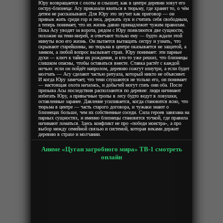
Юру возвращается с охоты и слышит, как в центре деревни зовут его
сестру‑близнеца: Асу приказали явиться в тюрьму, где хранят то, о чём
детям не рассказывают. Для Юру это звучит как приговор — он
привык жить среди гор и леса, держать лук и считать себя свободным,
а теперь понимает, что их жизнь давно принадлежит чужим правилам.
Пока Асу уводят за ворота, рядом с Юру появляются две сущности,
похожие на тени‑зверей, и отвечают только ему — будто ждали этой
минуты всю его жизнь. Он пытается вытащить сестру и узнать, что
скрывают старейшины, но тюрьма в центре оказывается не защитой, а
замком, а любой вопрос вызывает страх. Юру понимает: эти парные
духи — ключ к тайне их рождения, и кто-то уже решил, что близнецы
слишком опасны, чтобы оставаться вместе. Ставка растёт с каждой
ночью: если он пойдёт напролом, деревню сожгут изнутри, а если будет
молчать — Асу сделают частью ритуала, который никто не объясняет.
И когда Юру замечает, что тени слушаются не только его, он понимает
— настоящая охота началась, и добычей могут стать они оба. После
призыва Асы последствия расползаются по деревне: люди начинают
избегать Юру, а привычные тропы в лесу будто ведут в ловушки,
оставленные заранее. Давление усиливается, когда становится ясно, что
тюрьма в центре — часть старого договора, и чужаки знают о
близнецах больше, чем их собственные соседи. Сила героев завязана на
парных сущностях, и именно близнецы становятся точкой, где правила
начинают ломаться. Здесь конфликт не про «победи монстра», а про
выбор между семейной связью и системой, которая веками держит
деревню в страхе и молчании.
Аниме «Цугаи загробного мира» ТВ-1 смотреть
онлайн