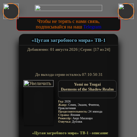
Чтобы не терять с нами связь,
подписывайся на наш
Telegram
«Цугаи загробного мира» ТВ-1
Добавленно: 01 августа 2026 | Серии: [17 из 24]
До выхода серии осталось
07:10:50:30
Yomi no Tsugai
Daemons of the Shadow Realm
Tsugai of the Underworld
Год:
2026
Жанр:
Сенен, Экшен, Фентези,
Приключения
Продолжительность:
24 эпизода
Страна:
Япония
Режиссёр:
Андо Масахиро
Озвучка:
Дубляж
«Цугаи загробного мира» ТВ-1 - описание