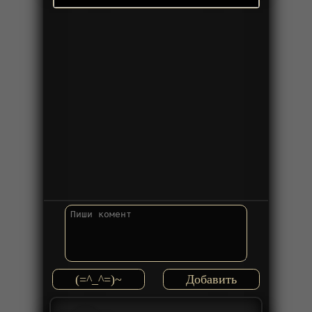
(=^_^=)~