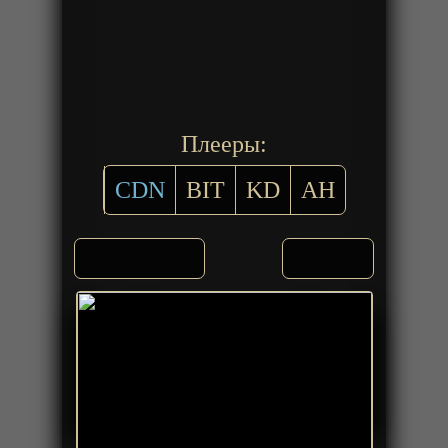
Плееры:
CDN
BIT
KD
AH