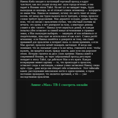
Нанока Киба заходит в пустующий торговый проход и вдруг
чувствует, как пол уходит из‑под ног: шум города исчезает, и она
падает в Японию эпохи Тайсё. На неё тут же нападает тварь, будто
вышедшая из кошмара, но её отсекает клинок незнакомца — экзорциста
по имени Мао. Нанока не понимает, почему это место тянет её снова:
восемь лет назад она чудом выжила после трагедии, а теперь прошлое
словно требует продолжения. Мао держится холодно, однако быстро
ясно, что он связан с проклятием глубже, чем обычный охотник на
нечисть: его кровь и меч реагируют на тьму, а некоторые демоны
узнают в нём «своего». Нанока хочет вернуться домой, но каждая
попытка уйти оставляет за спиной новые исчезновения и странные
знаки, а Мао вынужден выбирать — защищать её или избавиться от
свидетельницы, пока враг не использовал её как ключ. Ставка растёт
мгновенно: если Нанока ошибётся и доверится не тому, она станет
приманкой для проклятия и потеряет связь со своим временем, а если
Мао дрогнет, прошлое начнёт пожирать настоящее. И когда они
понимают, что их связывает одна и та же метка, становится ясно: чтобы
выжить, им придётся искать правду вместе, даже если она разрушит
обоих. История строится на двух слоях времени: Нанока живёт в
современной Японии, но через заброшенный проход регулярно
попадает в эпоху Тайсё, где действует Мао и его враги. Каждое
возвращение меняет картину — то, что происходит в прошлом,
оставляет следы в настоящем, а новые улики заставляют Наноку снова
идти «туда», даже когда она обещает себе остановиться. Этот таймлайн
важен: расследование невозможно вести в одном времени, и герои
постоянно проверяют, что является причиной, а что — уже
последствиями проклятия.
Аниме «Мао» ТВ-1 смотреть онлайн