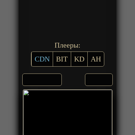
Плееры:
CDN
BIT
KD
AH