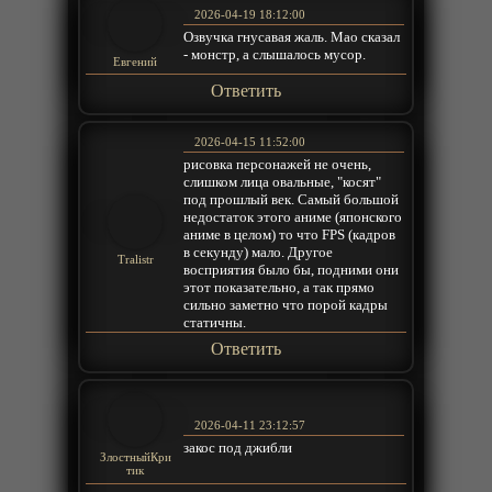
2026-04-19 18:12:00
Озвучка гнусавая жаль. Мао сказал
- монстр, а слышалось мусор.
Евгений
Ответить
2026-04-15 11:52:00
рисовка персонажей не очень,
слишком лица овальные, "косят"
под прошлый век. Самый большой
недостаток этого аниме (японского
аниме в целом) то что FPS (кадров
в секунду) мало. Другое
Tralistr
восприятия было бы, подними они
этот показательно, а так прямо
сильно заметно что порой кадры
статичны.
Ответить
2026-04-11 23:12:57
закос под джибли
ЗлостныйКри
тик