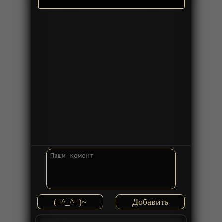
(=^_^=)~