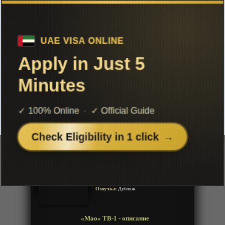
Чтобы не терять с нами связь,
подписывайся на наш
Telegram
«Мао» ТВ-1
Добавленно: 01 августа 2026 | Серии: [18 из 26]
До выхода серии осталось
00:06:25:32
Mao
МАО
Год:
2026
Жанр:
Сенен, Фентези, Приключения,
История, Сверхъестественное
Продолжительность:
26 эпизодов
Страна:
Япония
Режиссёр:
Сато Тэруо
Озвучка:
Дубляж
«Мао» ТВ-1 - описание