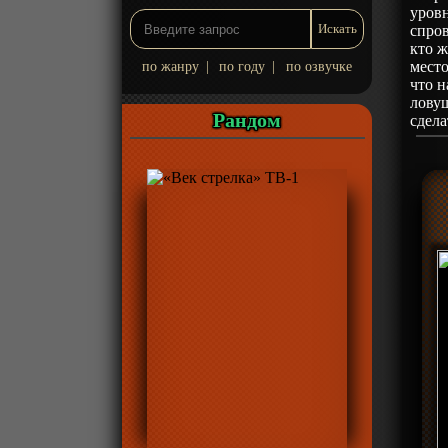
уровн
спров
кто ж
место
по жанру
|
по году
|
по озвучке
что н
ловуш
Рандом
сдела