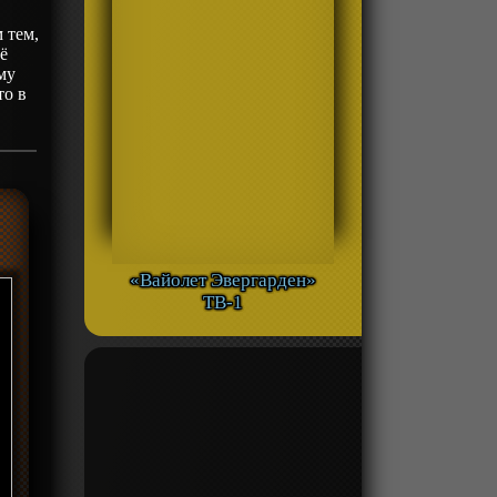
 тем,
ё
му
то в
«Вайолет Эвергарден»
ТВ-1