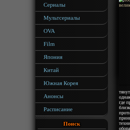
Сериалы
Мультсериалы
OVA
Film
Япония
Китай
Южная Корея
тянут
Анонсы
одна
где п
близк
Расписание
прот
прин
Поиск
техни
обора