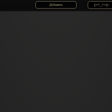
(=^_^=)~