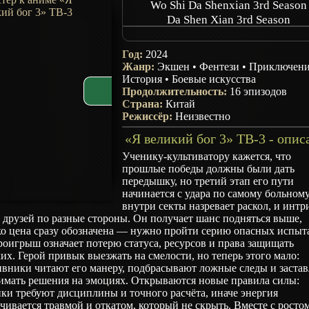
Wo Shi Da Shenxian 3rd Season
Da Shen Xian 3rd Season
I am a Great God 3rd Season
Год:
2024
Жанр:
Экшен
•
Фентези
•
Приключен
История
•
Боевые искусства
Продолжительность:
16 эпизодов
Страна:
Китай
Режиссёр:
Неизвестно
«Я великий бог 3» ТВ-3 - опис
Ученику‑культиватору кажется, что
прошлые победы должны были дать
передышку, но третий этап его пути
начинается с удара по самому больному
внутри секты назревает раскол, и интр
 друзей по разные стороны. Он получает шанс подняться выше,
ко цена сразу обозначена — нужно пройти серию опасных испыт
роигрыш означает потерю статуса, ресурсов и права защищать
их. Герой привык выезжать на смелости, но теперь этого мало:
ивники читают его манеру, подбрасывают ложные следы и заста
имать решения на эмоциях. Открываются новые правила силы:
ки требуют дисциплины и точного расчёта, иначе энергия
чивается травмой и откатом, который не скрыть. Вместе с росто