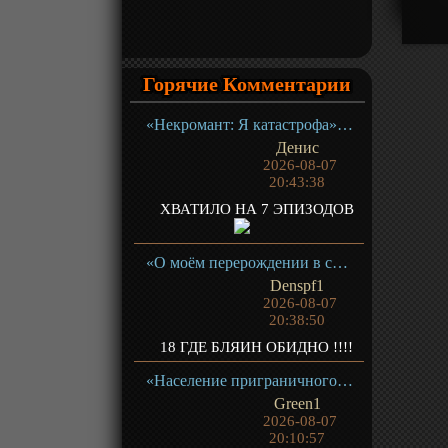
Горячие Комментарии
«Некромант: Я катастрофа» ТВ-1
Денис
2026-08-07
20:43:38
ХВАТИЛО НА 7 ЭПИЗОДОВ
«О моём перерождении в слизь 4» ТВ- 4.1
Denspf1
2026-08-07
20:38:50
18 ГДЕ БЛЯИН ОБИДНО !!!!
«Население приграничного владения начинается с нуля» ТВ-1
Green1
2026-08-07
20:10:57