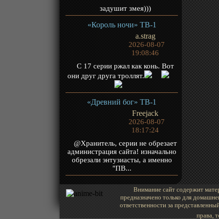
задушит змея)))
«Король ночи» ТВ-1
a.strag
2026-08-07
19:08:46
С 17 серии ржал как конь. Вот
они друг друга троллят.
«Древний бог» ТВ-1
Freejack
2026-08-07
18:17:24
@Хранитель, серии не обрезает
администрация сайта! изначально
обрезали энтузиасты, а именно
"ПВ...
Внимание сайт содержит матер
предназначено только для домашне
ответственности за представленный
права, 