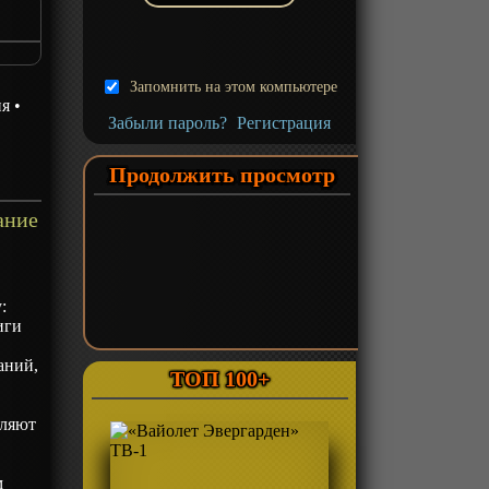
Запомнить на этом компьютере
ия
•
Забыли пароль?
Регистрация
Продолжить просмотр
ание
:
иги
аний,
ТОП 100+
вляют
м