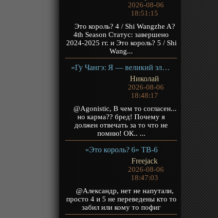
2026-08-06
18:51:15
Это король? 4 / Shi Wangzhe A?
4th Season Статус: завершено
2024-2025 гг. и Это король? 5 / Shi
Wang...
«Гу Чангэ: Я — великий злодей Небесной Судьбы» ТВ-1
Николай
2026-08-06
18:48:17
@Agonistic, В чем то согласен...
но карма?? бред! Почему я
должен отвечать за то что не
помню! ОК.. ...
«Это король? 6» ТВ-6
Freejack
2026-08-06
18:47:03
@Александр, нет не напутали,
просто 4 и 5 не переведены кто то
забил или кому то пофиг