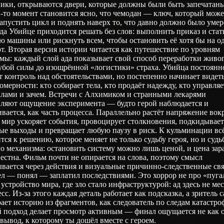
ники, открываются двери, которые должны были быть запечатаны
‑то момент становится ясно, что чемодан — ключ, который може
апустить цикл и поднять наверх то, что давно должно было умер
да Убийце приходится решать без слов: выполнить приказ и стат
ю машины или рискнуть всем, чтобы остановить её хотя бы на о
т. Вторая версия истории читается как путешествие по уровням
емы: каждый слой ада показывает свой способ переработки живо
убой силы до изощрённой «логистики» страха. Убийца постоянн
т контроль над обстоятельствами, но постепенно начинает видет
омерности: кто собирает тела, кто продаёт надежду, кто управляе
алами и зачем. Встречи с Алхимиком и странными лекарями
вляют ощущение эксперимента — будто герой наблюдается и
вается, как часть процесса. Параллельно растёт напряжение вок
 мир ускоряет события, провоцирует столкновения, подкидывае
ые выходы и превращает любую паузу в риск. К кульминации вс
тся к решению, которое меняет не только судьбу героя, но и судь
о механизма: остановить систему можно лишь ценой, и цена зар
естна. Фильм почти не опирается на слова, поэтому смысл
вается через действия и визуальные причинно‑следственные свя
л — понял — заплатил последствиями. Это хоррор не про «пуга
 устройство мира, где зло стало инфраструктурой: ад здесь не мес
сс. Из‑за этого каждая деталь работает как подсказка, а зритель 
ает историю из фрагментов, как следователь по следам катастро
 подход делает просмотр активным — финал ощущается не как о
 вывод, к которому ты дошёл вместе с героем.