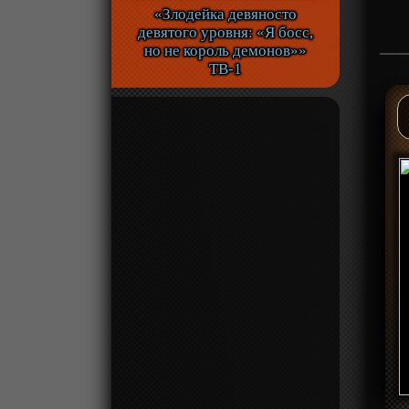
«Злодейка девяносто
девятого уровня: «Я босс,
но не король демонов»»
ТВ-1