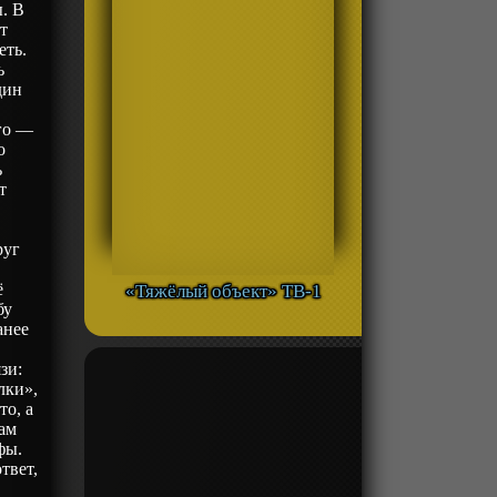
. В
т
еть.
ь
дин
го —
о
ь
т
руг
т
ё
«Тяжёлый объект» ТВ-1
бу
анее
зи:
лки»,
то, а
сам
фы.
твет,