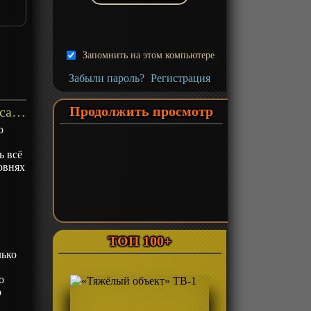
Запомнить на этом компьютере
Забыли пароль?
Регистрация
Продолжить просмотр
«Безумный Бог» Фильм-1 - описание
о
ь всё
овнях
,
ТОП 100+
лько
о
р