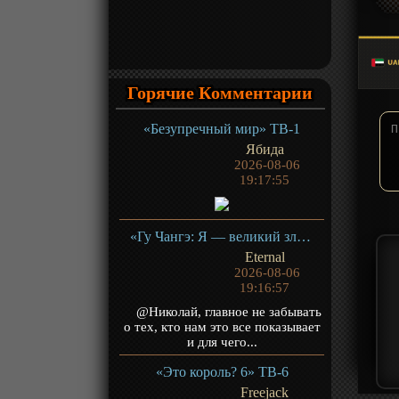
Горячие Комментарии
«Безупречный мир» ТВ-1
Ябида
2026-08-06
19:17:55
«Гу Чангэ: Я — великий злодей Небесной Судьбы» ТВ-1
Eternal
2026-08-06
19:16:57
@Николай, главное не забывать
о тех, кто нам это все показывает
и для чего...
«Это король? 6» ТВ-6
Freejack