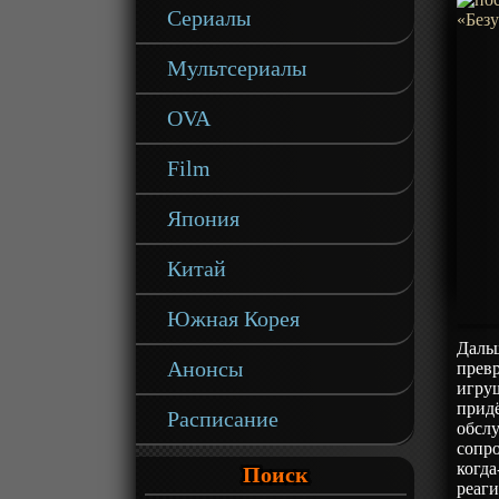
Сериалы
Мультсериалы
OVA
Film
Япония
Китай
Южная Корея
Дальш
Анонсы
превр
игруш
придё
Расписание
обслу
сопро
когда
Поиск
реаги