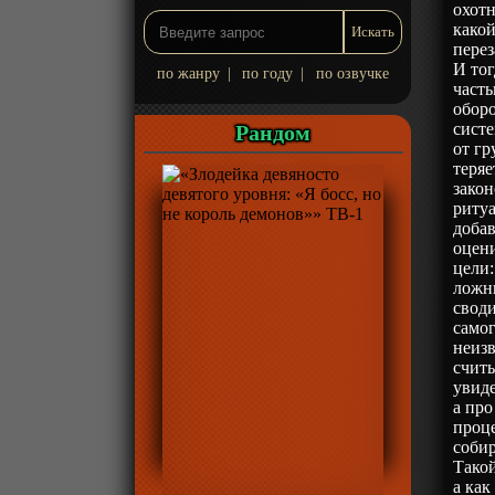
охот
какой
перез
И тог
по жанру
|
по году
|
по озвучке
часть
оборо
сист
Рандом
от гр
теряе
закон
риту
доба
оцени
цели:
ложн
своди
самог
неизв
считы
увиде
а про
проце
собир
Такой
а как