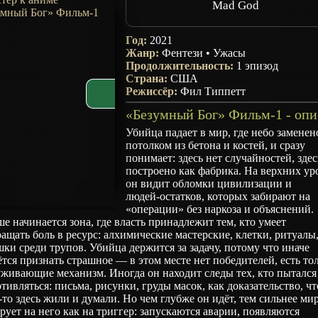
Mad God
Год:
2021
Жанр:
Фентези
•
Ужасы
Продолжительность:
1 эпизод
Страна:
США
Режиссёр:
Фил Типпетт
Убийца падает в мир, где небо заменен
потолком из бетона и костей, и сразу
понимает: здесь нет случайностей, здес
построено как фабрика. На верхних ур
он видит обломки цивилизации и
людей‑остатков, которых забирают на
«операции» без наркоза и объяснений.
е начинается зона, где власть принадлежит тем, кто умеет
ащать боль в ресурс: алхимические мастерские, клетки, ритуалы
ки среди трупов. Убийца держится за задачу, потому что иначе
тся признать страшное — в этом месте нет победителей, есть то
живающие механизм. Иногда он находит следы тех, кто пытался
тивляться: письма, рисунки, груды масок, как доказательство, чт
‑то здесь жили и думали. Но чем глубже он идёт, тем сильнее ми
рует на него как на триггер: запускаются аварии, появляются