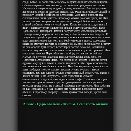
среди богов. С волшебным жезлом в руках он ищет способ вырвать
себе бессмертие и доказать небу, что правила придуманы не для него.
На дороге к очередному подвигу к нему прилипает Лин — упрямая
девчонка из деревни, которая видела, как чудовища забирают людей, и
понимает: одной силой зло не остановить. Для Царя обезьян она
сначала всего лишь зритель, которому можно показать трюк, но Лин
заставляет его смотреть на последствия: каждый бой оставляет за
спиной разбитые дома и чужой страх. Когда из тени выходит новый
враг и начинает охоту за жезлом, игра в славу заканчивается. Если
Царь обезьян проиграет, демоны получат силу, способную разорвать
границу между миром людей и небом, а Лин останется без защиты. И
теперь ему придётся решить, кем он является на самом деле — героем
ради аплодисментов или тем, кто берёт ответственность, даже когда
никто не смотрит. Погоня за бессмертием быстро превращается в битву
за равновесие: путь героев ведёт через логова демонов, испытания
богов и ловушки тех, кто привык пользоваться чужой гордыней. Лин
постоянно толкает Царя обезьян к выбору — спасать людей или
гнаться за титулом, а каждое промедление делает врага сильнее.
Постепенно становится ясно, что охотник за жезлом не просто хочет
оружие: ему нужен символ, чтобы подчинить себе страх и заставить
мир поверить в неизбежность тьмы. Чем ближе развязка, тем жёстче
цена: победить можно только перестав думать о славе и начав
защищать тех, кто слабее. Фильм берёт знакомый образ Сунь Укуна и
делает акцент не на «крутости», а на взрослении: сила без
ответственности здесь прямо ведёт к катастрофе. Из‑за этого история
звучит как приключение и притча одновременно — в кадре много
юмора и ярких боёв, но главный конфликт внутри героя. Лин работает
не как «пассажир», а как компас: она постоянно возвращает Царя
обезьян к простому вопросу — кому нужна твоя победа, кроме тебя
самого.
Аниме «Царь обезьян» Фильм-1 смотреть онлайн