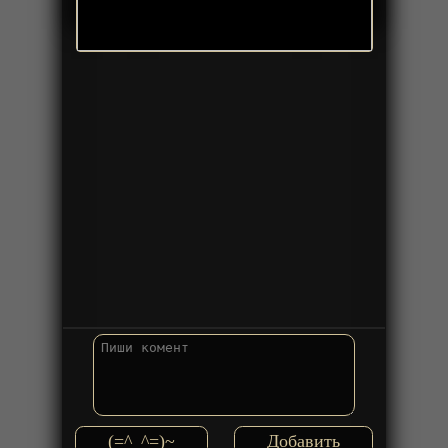
(=^_^=)~