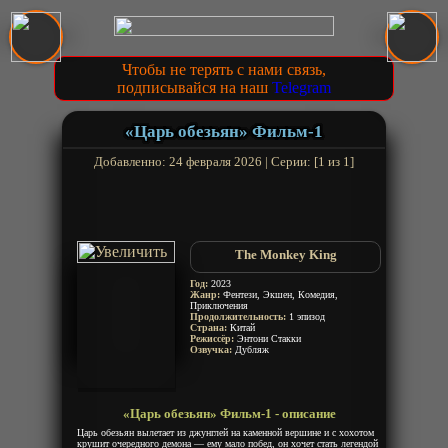
Чтобы не терять с нами связь,
подписывайся на наш
Telegram
«Царь обезьян» Фильм-1
Добавленно: 24 февраля 2026 | Серии: [1 из 1]
The Monkey King
Год:
2023
Жанр:
Фентези, Экшен, Комедия,
Приключения
Продолжительность:
1 эпизод
Страна:
Китай
Режиссёр:
Энтони Стакки
Озвучка:
Дубляж
«Царь обезьян» Фильм-1 - описание
Царь обезьян вылетает из джунглей на каменной вершине и с хохотом
крушит очередного демона — ему мало побед, он хочет стать легендой