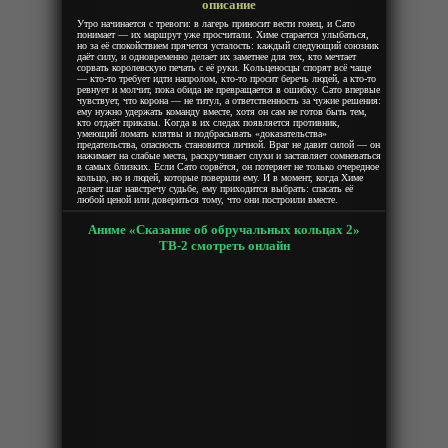
описание
Утро начинается с тревоги: в лагерь приносит вести гонец, и Сато
понимает — их маршрут уже просчитали. Химе старается улыбаться,
но за её спокойствием прячется усталость: каждый следующий союзник
даёт силу, и одновременно делает их заметнее для тех, кто мечтает
сорвать королевскую печать с её руки. Кольценосцы спорят всё чаще
— кто-то требует идти напролом, кто-то просит беречь людей, а кто-то
ревнует и молчит, пока обида не превращается в ошибку. Сато впервые
чувствует, что корона — не титул, а ответственность за чужие решения:
ему нужно удержать команду вместе, хотя он сам не готов быть тем,
кто отдаёт приказы. Когда в их следах появляется противник,
умеющий ломать клятвы и подбрасывать «доказательства»
предательства, опасность становится личной. Враг не давит силой — он
нажимает на слабые места, раскручивает слухи и заставляет сомневаться
в самых близких. Если Сато сорвётся, он потеряет не только очередное
кольцо, но и людей, которые поверили ему. И в момент, когда Химе
делает шаг навстречу судьбе, ему приходится выбрать: спасать её
любой ценой или довериться тому, что они построили вместе.
Аниме «Сказание об обручальных кольцах 2»
ТВ-2 смотреть онлайн