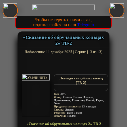
Чтобы не терять с нами связь,
подписывайся на наш
Telegram
«Сказание об обручальных кольцах
2» ТВ-2
Добавленно: 11 декабря 2025 | Серии: [13 из 13]
Легенда свадебных колец
[ТВ-2]
Kekkon Yubiwa Monogatari II
Tales of Wedding Rings Season 2
Год:
2025
Жанр:
Сэйнэн, Экшен, Фентези,
Приключения, Романтика, Исекай, Гарем,
Этти
Продолжительность:
13 эпизодов
Страна:
Япония
Режиссёр:
Наоя Такаси
Озвучка:
Дубляж
«Сказание об обручальных кольцах 2» ТВ-2 -