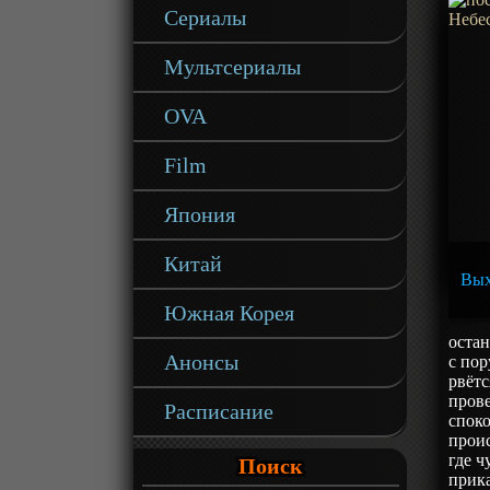
Сериалы
Мультсериалы
OVA
Film
Япония
Китай
Вых
Южная Корея
остан
Анонсы
с пор
рвётс
пров
Расписание
спок
проис
где 
Поиск
прика