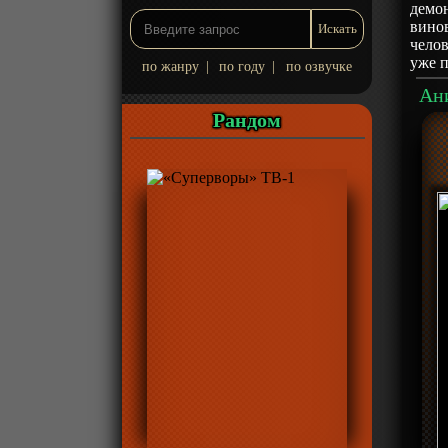
демон
винов
челов
уже п
по жанру
|
по году
|
по озвучке
Ани
Рандом