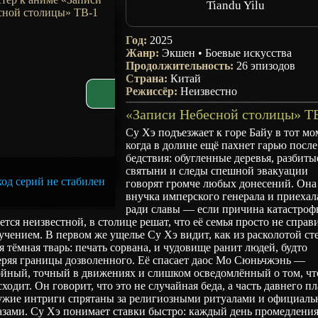
Tiandu Yilu
Год:
2025
Жанр:
Экшен
•
Боевые искусства
Продолжительность:
26 эпизодов
Страна:
Китай
Режиссёр:
Неизвестно
Су Хэ подъезжает к горе Байу в тот мо
когда в долине ещё пахнет гарью после
бедствия: обугленные деревья, разбиты
святыни и следы спешной эвакуации
од серий не стабилен
говорят громче любых донесений. Она
внучка имперского генерала и приехал
ради славы — если причина катастро
ется неизвестной, в столице решат, что её семья просто не справ
учением. В первом же ущелье Су Хэ видит, как из расколотой ст
я тёмная тварь: печать сорвана, и чудовище ранит людей, будто
еряя границы дозволенного. Её спасает даос Мо Сюньчжэнь —
ойный, точный в движениях и слишком осведомлённый о том, чт
ходит. Он говорит, что это не случайная беда, а часть давнего пл
чужие интриги спрятаны за религиозными ритуалами и официал
зами. Су Хэ понимает ставки быстро: каждый день промедления