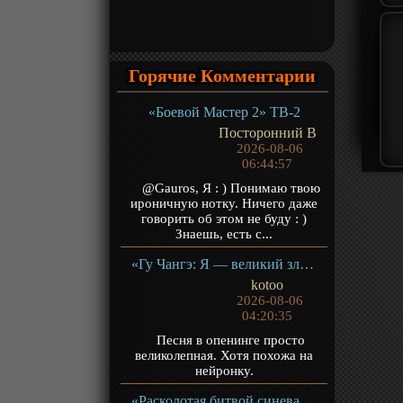
Горячие Комментарии
«Боевой Мастер 2» ТВ-2
Посторонний В
2026-08-06
06:44:57
@Gauros, Я : ) Понимаю твою
ироничную нотку. Ничего даже
говорить об этом не буду : )
Знаешь, есть с...
«Гу Чангэ: Я — великий злодей Небесной Судьбы» ТВ-1
kotoo
2026-08-06
04:20:35
Песня в опенинге просто
великолепная. Хотя похожа на
нейронку.
«Расколотая битвой синева небес 5» ТВ-5