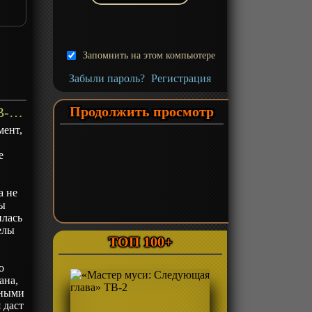
Запомнить на этом компьютере
Забыли пароль?
Регистрация
Продолжить просмотр
«Записи Небесной столицы» ТВ-1 - описание
мент,
е
а не
фы
илась
елы
ТОП 100+
о
ана,
ьными
 даст