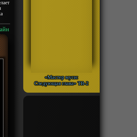
елает
я
ка
лайн
«Мастер муси:
Следующая глава» ТВ-2