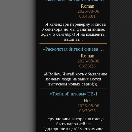
Roman
2026-08-06
03:45:01
Я календарь переверну и снова
3 сентября но мы фанаты аниме,
ждем 6 сентября) Я на комменты
ваши вз...
«Расколотая битвой синева небес 5» ТВ-5
Roman
2026-08-06
03:36:28
@Rolley, Читай хоть объявление
почему люди не занимаются
выпуском новых серий))).
«Тройной шторм» ТВ-1
Нея
2026-08-06
03:30:25
ерундовина которая пытаеца
быть пародией на
"дддпришельцев"! ужто лучше