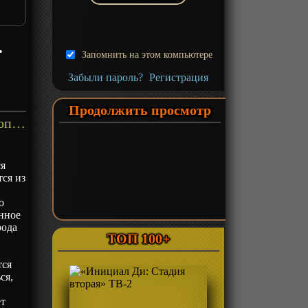
•
Запомнить на этом компьютере
Забыли пароль?
Регистрация
Продолжить просмотр
«Дигимоны: Битбрейк» ТВ-1 - описание
ся
тся из
о
анное
рода
ТОП 100+
тся
ся,
ет