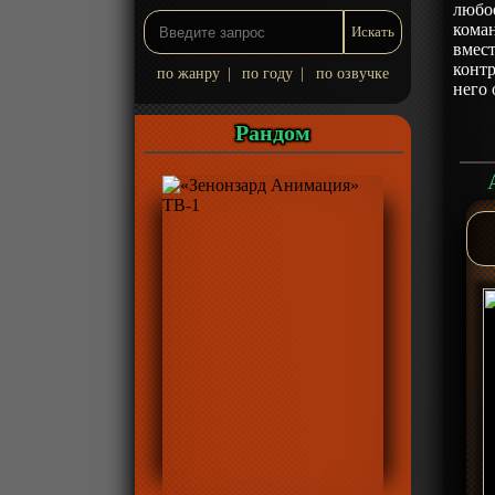
любое
кома
вмест
контр
по жанру
|
по году
|
по озвучке
него 
Рандом