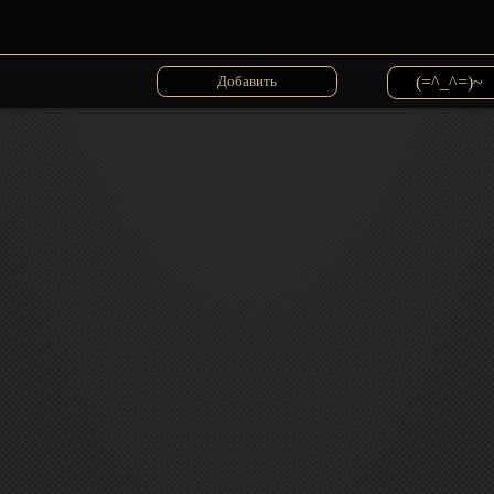
(=^_^=)~