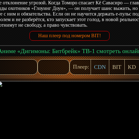
 отклонение угрозой. Когда Томоро спасает Кё Савасиро — глав
нды охотников «Глоуинг Доун», — он получает шанс выжить, но
е с ним и обязательства. Если он не научится держать e‑пульс по
олем и не разберётся, кто запускает этот голод, в новой реальнос
отнимут не свободу, а право чувствовать.
Наш плеер под номером BIT!
Аниме «Дигимоны: Битбрейк» ТВ-1 смотреть онлай
Плеер:
CDN
BIT
KD