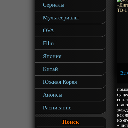
Сериалы
Мультсериалы
OVA
Film
Япония
Китай
Вых
Южная Корея
помощ
Анонсы
сущес
есть 
стан
Расписание
жажды
как л
но ег
Поиск
«чист