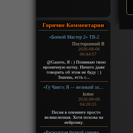
Горячие Комментарии
«Боевой Мастер 2» ТВ-2
Посторонний В
2026-08-06
06:44:57
@Gauros, Я : ) Понимаю твою
ироничную нотку. Ничего даже
говорить об этом не буду : )
Знаешь, есть с...
«Гу Чангэ: Я — великий злодей Небесной Судьбы» ТВ-1
kotoo
2026-08-06
04:20:35
Песня в опенинге просто
великолепная. Хотя похожа на
нейронку.
«Расколотая битвой синева небес 5» ТВ-5