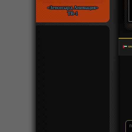
«Зенонзард Анимация»
ТВ-1