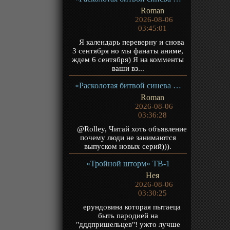
Roman
2026-08-06
03:45:01
Я календарь переверну и снова
3 сентября но мы фанаты аниме,
ждем 6 сентября) Я на комменты
ваши вз...
«Расколотая битвой синева небес 5» ТВ-5
Roman
2026-08-06
03:36:28
@Rolley, Читай хоть объявление
почему люди не занимаются
выпуском новых серий))).
«Тройной шторм» ТВ-1
Нея
2026-08-06
03:30:25
ерундовина которая пытаеца
быть пародией на
"дддпришельцев"! ужто лучше