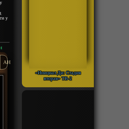
у
д
ти у
н
AH
«Инициал Ди: Стадия
вторая» ТВ-2