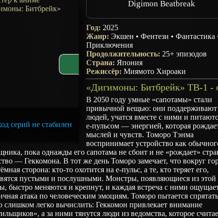
Digimon Beatbreak
Год:
2025
Жанр:
Экшен
•
Фентези
•
Фантастика
Приключения
Продолжительность:
25+ эпизодов
Страна:
Япония
Режиссёр:
Миямото Хироаки
В 2050 году умные «сапотамы» стали
привычной вещью: они поддерживают
людей, учатся вместе с ними и питают
од серий не стабилен
e‑пульсом — энергией, которая рождае
мыслей и чувств. Томоро Тэнма
воспринимает устройство как обычног
ника, пока однажды его сапотама не сбоит и не «рождает» стр
тво — Геккомона. В тот же день Томоро замечает, что вокруг го
тёмная сторона: кто‑то охотится на e‑пульс, а те, кто теряет его,
овятся пустыми и послушными. Монстры, появляющиеся из этой
, быстро меняются и крепнут, и каждая встреча с ними ощущае
ичная атака по человеческим эмоциям. Томоро пытается спрятать
о слишком легко вычислить: Геккомон привлекает внимание
ильщиков», а за ними тянутся люди из ведомства, которое счита