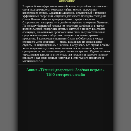
описание
В мрачной атмосфере викторианской эпохи, скрытой от глаз высшего
света, разворачивается очередная тайная миссия, порученная
королевским слугам. Себастьян Михаэлис, безупречный и пугающе
эффективный дворецкий, сопровождает своего молодого господина
Сиэля Фантомхайва — тринадцатилетнего графа и верного
Сторожевого пса короны — в далёкую деревню на окраине Германии.
По приказу британской короны им предстоит разобраться в череде
жутких смертей, повергших местных жителей в панику. По словам
очевидцев, виновниками происходящего стали сверхъестественные
существа — ведьма и оборотень, которых связывает древнее
проклятие. Расследование приводит Сиэля и Себастьяна в сердце
зловещего Леса оборотней — места, куда никто не осмеливается
ступить, не попрощавшись с жизнью. Погружаясь всё глубже в тайны
этого затерянного уголка, они сталкиваются не только с жуткими
суевериями, но и с по-настоящему опасными врагами. Однако истинная
угроза может таиться не в монстрах, а в проклятии, которое незримо
нависает и над ними самими, затягивая в сети чужого прошлого и
мистических сил.
Аниме «Тёмный дворецкий: Зелёная ведьма»
ТВ-5 смотреть онлайн