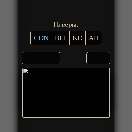
Плееры:
CDN
BIT
KD
AH