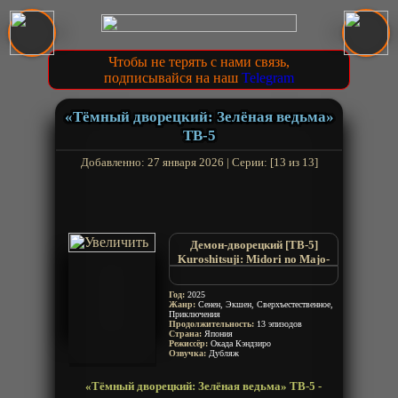
Чтобы не терять с нами связь,
подписывайся на наш
Telegram
«Тёмный дворецкий: Зелёная ведьма»
ТВ-5
Добавленно: 27 января 2026 | Серии: [13 из 13]
Демон-дворецкий [ТВ-5]
Kuroshitsuji: Midori no Majo-
hen
Black Butler: Emerald Witch Arc
Год:
2025
Жанр:
Сенен, Экшен, Сверхъестественное,
Приключения
Продолжительность:
13 эпизодов
Страна:
Япония
Режиссёр:
Окада Кэндзиро
Озвучка:
Дубляж
«Тёмный дворецкий: Зелёная ведьма» ТВ-5 -