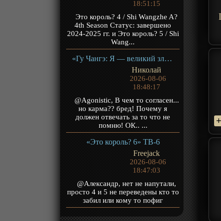
18:51:15
Это король? 4 / Shi Wangzhe A?
4th Season Статус: завершено
2024-2025 гг. и Это король? 5 / Shi
Wang...
«Гу Чангэ: Я — великий злодей Небесной Судьбы» ТВ-1
Николай
2026-08-06
18:48:17
@Agonistic, В чем то согласен...
но карма?? бред! Почему я
должен отвечать за то что не
помню! ОК.. ...
«Это король? 6» ТВ-6
Freejack
2026-08-06
18:47:03
@Александр, нет не напутали,
просто 4 и 5 не переведены кто то
забил или кому то пофиг