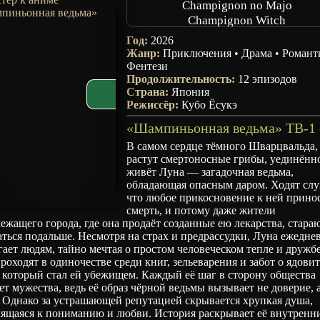
Champignon no Majo
Champignon Witch
Год:
2026
Жанр:
Приключения
•
Драма
•
Романт
Фентези
Продолжительность:
12 эпизодов
Страна:
Япония
Режиссёр:
Кубо Ёсукэ
В самом сердце тёмного Шварцвальда, 
растут смертоносные грибы, уединённ
живёт Луна — загадочная ведьма,
обладающая опасным даром. Ходят слу
что любое прикосновение к ней прино
смерть, и потому даже жители
ежащего города, где она продаёт созданные ею лекарства, стара
ться подальше. Несмотря на страх и предрассудки, Луна ежедне
ает людям, тайно мечтая о простом человеческом тепле и дружбе
роходят в одиночестве среди книг, зельеварения и забот о ядови
 который стал ей убежищем. Каждый её шаг в сторону общества
ет мужества, ведь её образ чёрной ведьмы вызывает не доверие, 
 Однако за устрашающей репутацией скрывается хрупкая душа,
мящаяся к пониманию и любви. История раскрывает её внутренн