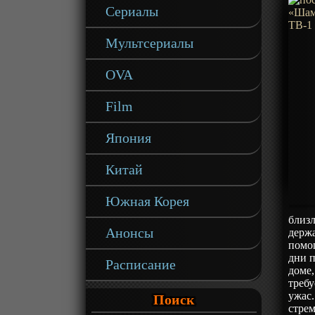
Сериалы
Мультсериалы
OVA
Film
Япония
Китай
Южная Корея
близл
Анонсы
держа
помог
дни п
Расписание
доме,
требу
ужас.
Поиск
стре