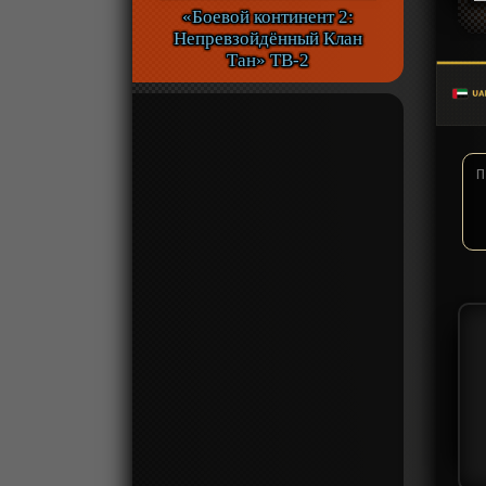
«Боевой континент 2:
Непревзойдённый Клан
Тан» ТВ-2