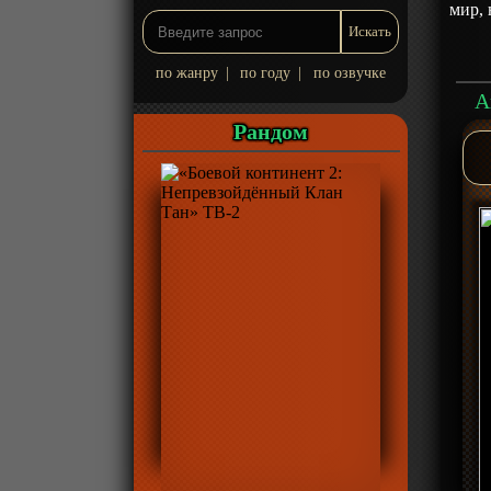
мир,
по жанру
|
по году
|
по озвучке
А
Рандом