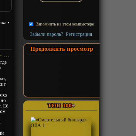
ика
•
Запомнить на этом компьютере
Забыли пароль?
Регистрация
Продолжить просмотр
«Шампиньонная ведьма» ТВ-1 - описание
где
о
хи,
сит
ются
вно
ТОП 100+
. Её
том
а
ий