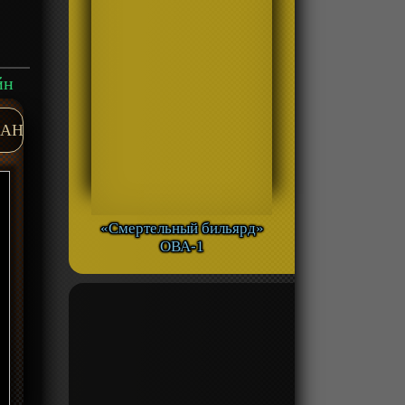
йн
AH
«Смертельный бильярд»
ОВА-1