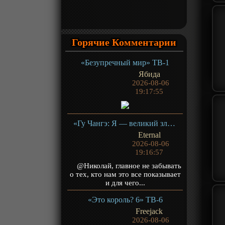
Горячие Комментарии
«Безупречный мир» ТВ-1
Ябида
2026-08-06
19:17:55
«Гу Чангэ: Я — великий злодей Небесной Судьбы» ТВ-1
Eternal
2026-08-06
19:16:57
@Николай, главное не забывать
о тех, кто нам это все показывает
и для чего...
«Это король? 6» ТВ-6
Freejack
2026-08-06