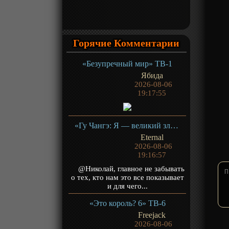
Горячие Комментарии
«Безупречный мир» ТВ-1
Ябида
2026-08-06
19:17:55
«Гу Чангэ: Я — великий злодей Небесной Судьбы» ТВ-1
Eternal
2026-08-06
19:16:57
@Николай, главное не забывать
о тех, кто нам это все показывает
и для чего...
«Это король? 6» ТВ-6
Freejack
2026-08-06