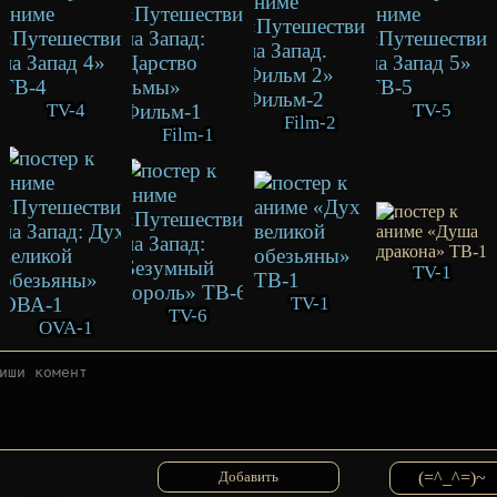
TV-4
TV-5
Film-2
Film-1
TV-1
TV-1
TV-6
OVA-1
(=^_^=)~