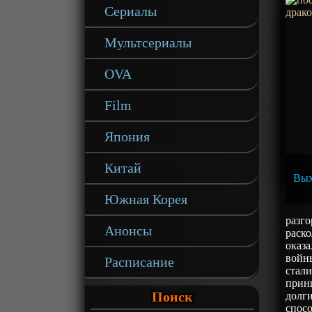
Сериалы
Мультсериалы
OVA
Film
Япония
Китай
Вых
Южная Корея
разг
Анонсы
раско
оказа
войн
Расписание
стали
принц
Поиск
долги
спосо