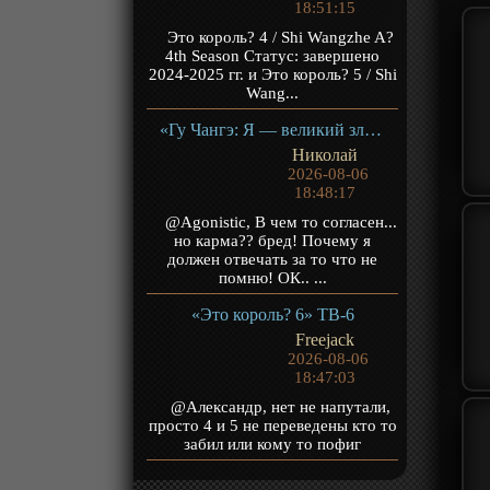
18:51:15
Это король? 4 / Shi Wangzhe A?
4th Season Статус: завершено
2024-2025 гг. и Это король? 5 / Shi
Wang...
«Гу Чангэ: Я — великий злодей Небесной Судьбы» ТВ-1
Николай
2026-08-06
18:48:17
@Agonistic, В чем то согласен...
но карма?? бред! Почему я
должен отвечать за то что не
помню! ОК.. ...
«Это король? 6» ТВ-6
Freejack
2026-08-06
18:47:03
@Александр, нет не напутали,
просто 4 и 5 не переведены кто то
забил или кому то пофиг