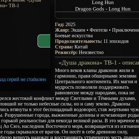
Long Hun
Dragon Gods - Long Hun
Long Shen Wan Xiang - Long Hu
Год:
2025
Жанр:
Экшен
•
Фентези
•
Приключен
Боевые искусства
Продолжительность:
11 эпизодов
Страна:
Китай
Режиссёр:
Неизвестно
«Душа дракона» ТВ-1 - описа
Много веков кланы драконов жили в
гармонии, правя обширными землями
од серий не стабилен
Центрального континента. Их магия и
мудрость позволяли поддерживать
равновесие между народами, пока не
орелся жестокий конфликт между Светлыми и Тёмными духами,
ловший не только небесные силы, но и саму землю. Драконы
лись втянуты в этот беспощадный водоворот, став жертвами чу
ы. Разрушенные города, выжженные долины и исчезающие роды
 горькой реальностью для некогда великой расы. В это мрачное 
 Ао Сюэ, наследник Восточного моря, возвращается из изгнания
е годы скрывался от врагов. Он несёт в себе древнюю силу,
бную вернуть надежду и восстановить утраченную честь дракон