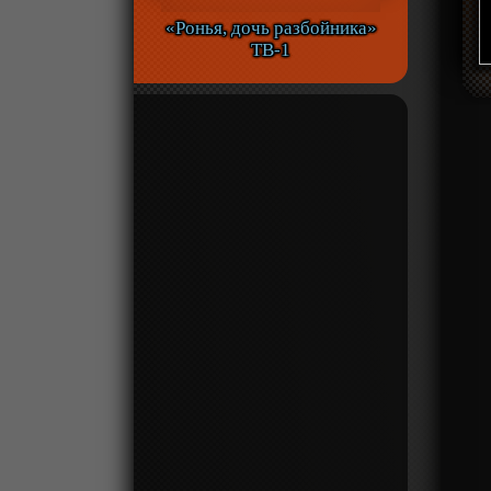
«Ронья, дочь разбойника»
ТВ-1