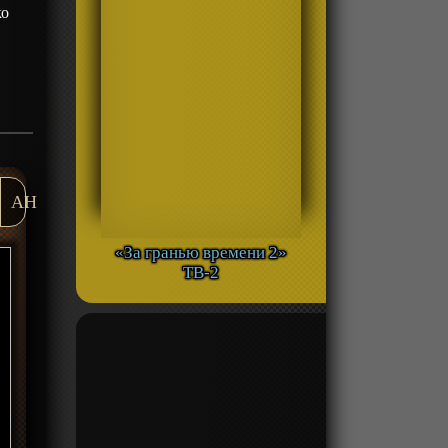
ко
AH
«За гранью времени 2»
ТВ-2