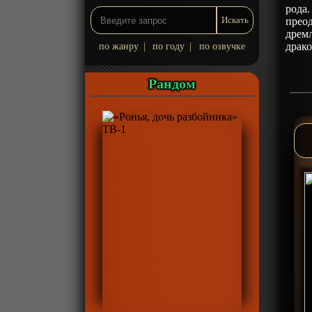
рода.
преод
дрем
драко
по жанру
|
по году
|
по озвучке
Рандом