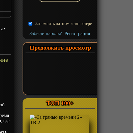
n
Запомнить на этом компьютере
ия
•
Забыли пароль?
Регистрация
Продолжить просмотр
ние
ТОП 100+
жой
время
, где
ьего