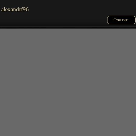
alexandrf96
Ответить
2025-12-22 00:55:18
Смотрел путешествие на запад, это аниме
не вызывает сочувствия к данным
персонажам-_-дохнут они как мыши, хер с
Мс
ним, какой смысл было в таком качестве
снимать третьесортное дунхуа?-_-
Ответить
2025-12-18 15:11:50
Я не женоненавистник но предать род из 
женского вареника...
Romul
Ответить