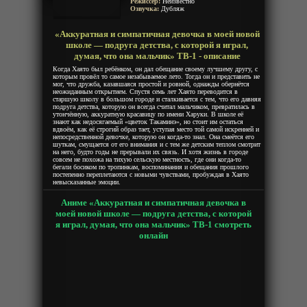
Think That She Was a Boy and
Режиссёр:
Неизвестно
Озвучка:
Дубляж
Played With Her.
«Аккуратная и симпатичная девочка в моей новой
школе — подруга детства, с которой я играл,
думая, что она мальчик» ТВ-1 - описание
Когда Хаято был ребёнком, он дал обещание своему лучшему другу, с
которым провёл то самое незабываемое лето. Тогда он и представить не
мог, что дружба, казавшаяся простой и ровной, однажды обернётся
неожиданным открытием. Спустя семь лет Хаято переводится в
старшую школу в большом городе и сталкивается с тем, что его давняя
подруга детства, которую он всегда считал мальчиком, превратилась в
утончённую, аккуратную красавицу по имени Харуки. В школе её
знают как недосягаемый «цветок Такаминэ», но стоит им остаться
вдвоём, как её строгий образ тает, уступая место той самой искренней и
непосредственной девочке, которую он когда-то знал. Она смеётся его
шуткам, смущается от его внимания и с тем же детским теплом смотрит
на него, будто годы не прерывали их связь. И хотя жизнь в городе
совсем не похожа на тихую сельскую местность, где они когда-то
бегали босиком по тропинкам, воспоминания и обещания прошлого
постепенно переплетаются с новыми чувствами, пробуждая в Хаято
невысказанные эмоции.
Аниме «Аккуратная и симпатичная девочка в
моей новой школе — подруга детства, с которой
я играл, думая, что она мальчик» ТВ-1 смотреть
онлайн