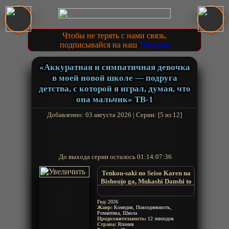
Чтобы не терять с нами связь,
подписывайся на наш
Telegram
«Аккуратная и симпатичная девочка
в моей новой школе — подруга
детства, с которой я играл, думая, что
она мальчик» ТВ-1
Добавленно: 03 августа 2026 | Серии: [5 из 12]
До выхода серии осталось
01:14:07:36
Tenkou-saki no Seiso Karen na
Bishoujo ga, Mukashi Danshi to
Omotte Issho ni Asonda
Osananajimi Datta Ken
Год:
2026
A Neat and Pretty Girl at the
Жанр:
Комедия, Повседневность,
Романтика, Школа
Transfer Destination Was a
Продолжительность:
12 эпизодов
Childhood Friend Who Used to
Страна:
Япония