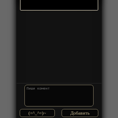
(=^_^=)~