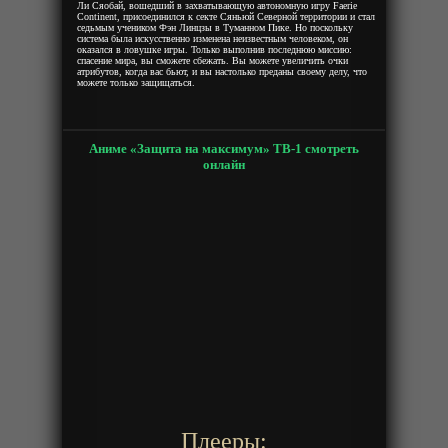
Ли Сяобай, вошедший в захватывающую автономную игру Faerie
Continent, присоединился к секте Сяньюй Северной территории и стал
седьмым учеником Фэн Линцзы в Туманном Пике. Но поскольку
система была искусственно изменена неизвестным человеком, он
оказался в ловушке игры. Только выполнив последнюю миссию:
спасение мира, вы сможете сбежать. Вы можете увеличить очки
атрибутов, когда вас бьют, и вы настолько преданы своему делу, что
можете только защищаться.
Аниме «Защита на максимум» ТВ-1 смотреть
онлайн
Плееры: