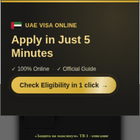
Чтобы не терять с нами связь,
подписывайся на наш
Telegram
«Защита на максимум» ТВ-1
Добавленно: 29 марта 2026 | Серии: [49 из 60]
Выход серий не стабилен
Fang Yu Quan Kai
Defense fully open
Год:
2022
Жанр:
Комедия, Приключения, Фентези
Продолжительность:
60 эпизодов
Страна:
Китай
Режиссёр:
Неизвестно
Озвучка:
Дубляж
«Защита на максимум» ТВ-1 - описание