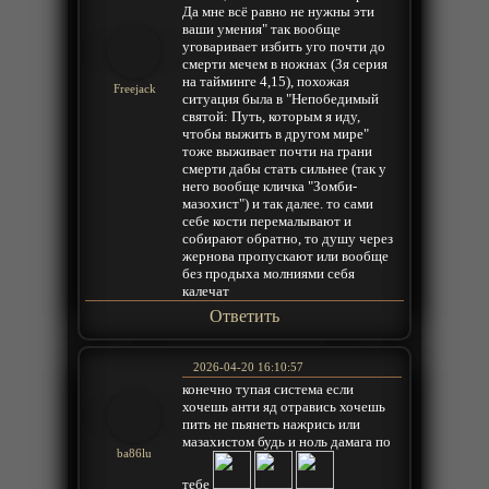
Да мне всё равно не нужны эти
ваши умения" так вообще
уговаривает избить уго почти до
смерти мечем в ножнах (3я серия
на тайминге 4,15), похожая
Freejack
ситуация была в "Непобедимый
святой: Путь, которым я иду,
чтобы выжить в другом мире"
тоже выживает почти на грани
смерти дабы стать сильнее (так у
него вообще кличка "Зомби-
мазохист") и так далее. то сами
себе кости перемалывают и
собирают обратно, то душу через
жернова пропускают или вообще
без продыха молниями себя
калечат
Ответить
2026-04-20 16:10:57
конечно тупая система если
хочешь анти яд отравись хочешь
пить не пьянеть нажрись или
мазахистом будь и ноль дамага по
ba86lu
тебе