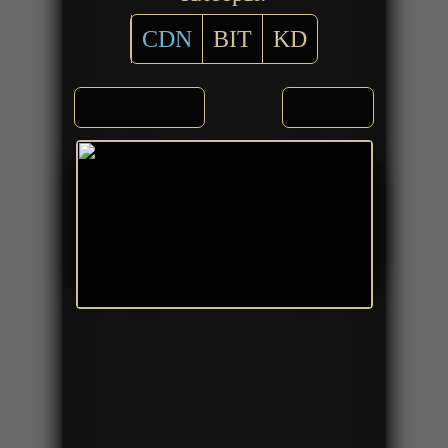
CDN
BIT
KD