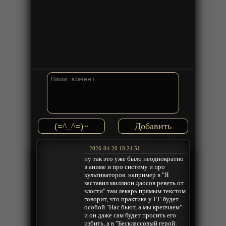
(=^_^=)~
2026-04-20 18:24:51
ну так это уже было неоднократно
в аниме и про систему и про
культиваторов. например в "Я
заставил миллион даосов реветь от
злости" там лекарь прямым текстом
говорит, что практика у ГГ будет
особой "Нас бьют, а мы крепчаем"
и он даже сам будет просить его
избить, а в "Бесклассовый герой: