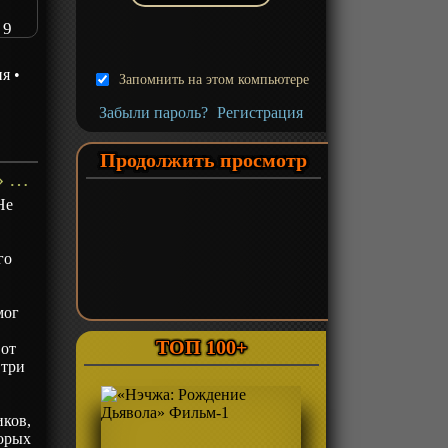
 9
ия
•
Запомнить на этом компьютере
Забыли пароль?
Регистрация
Продолжить просмотр
«Сказания о демонах и богах 9» ТВ-9 - описание
Не
го
мог
ТОП 100+
 от
 три
иков,
торых