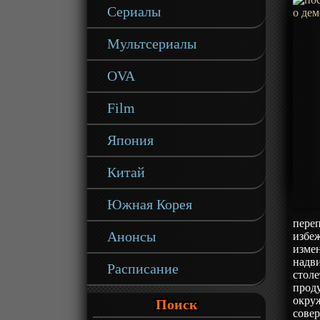
Сериалы
Мультсериалы
OVA
Film
Япония
Китай
Южная Корея
переп
Анонсы
избеж
измен
надв
Расписание
столе
проду
окруж
Поиск
совер