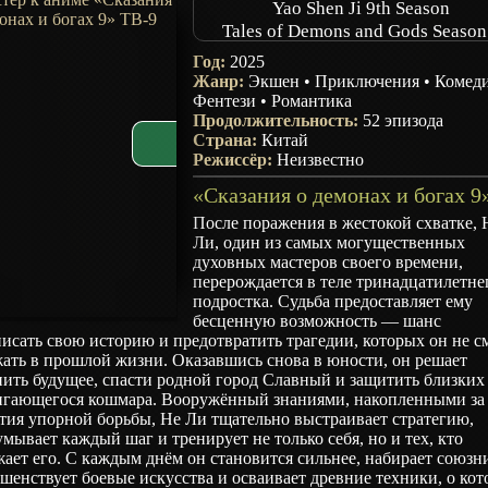
Yao Shen Ji 9th Season
Tales of Demons and Gods Season
Год:
2025
Жанр:
Экшен
•
Приключения
•
Комед
Фентези
•
Романтика
Продолжительность:
52 эпизода
Страна:
Китай
Режиссёр:
Неизвестно
После поражения в жестокой схватке, 
Ли, один из самых могущественных
духовных мастеров своего времени,
перерождается в теле тринадцатилетне
подростка. Судьба предоставляет ему
бесценную возможность — шанс
исать свою историю и предотвратить трагедии, которых он не с
ать в прошлой жизни. Оказавшись снова в юности, он решает
ить будущее, спасти родной город Славный и защитить близких
игающегося кошмара. Вооружённый знаниями, накопленными за
тия упорной борьбы, Не Ли тщательно выстраивает стратегию,
мывает каждый шаг и тренирует не только себя, но и тех, кто
ает его. С каждым днём он становится сильнее, набирает союзн
шенствует боевые искусства и осваивает древние техники, о ко