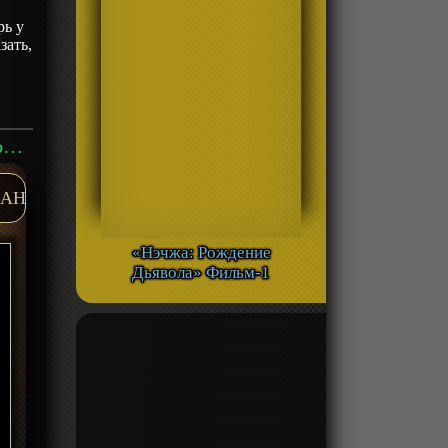
рь у
зать,
Аниме «Сказания о демонах и богах 9» ТВ-9 смотреть онлайн
AH
«Нэчжа: Рождение
Дьявола» Фильм-1