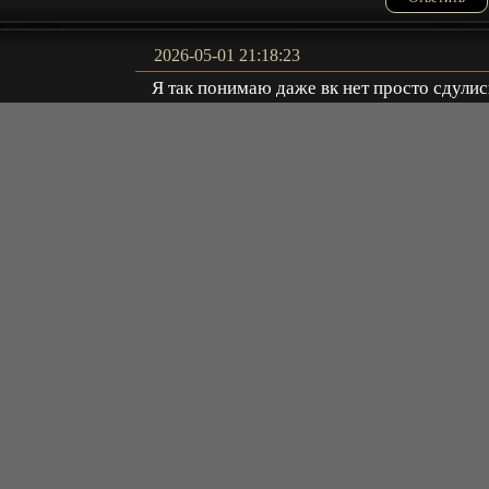
2026-05-01 21:18:23
Я так понимаю даже вк нет просто сдулис
Kuliba
Ответить
2025-12-12 19:01:40
последние серий 8 девятого сезона прост
всратое унылое говнище снятой ТП мразью
что бы она была проклята тварина нежитть
qwerr
бездушная
Ответить
2025-11-29 10:28:18
Что за обновление?