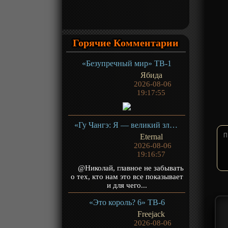
Горячие Комментарии
«Безупречный мир» ТВ-1
Ябида
2026-08-06
19:17:55
«Гу Чангэ: Я — великий злодей Небесной Судьбы» ТВ-1
Eternal
2026-08-06
19:16:57
@Николай, главное не забывать
о тех, кто нам это все показывает
и для чего...
«Это король? 6» ТВ-6
Freejack
2026-08-06