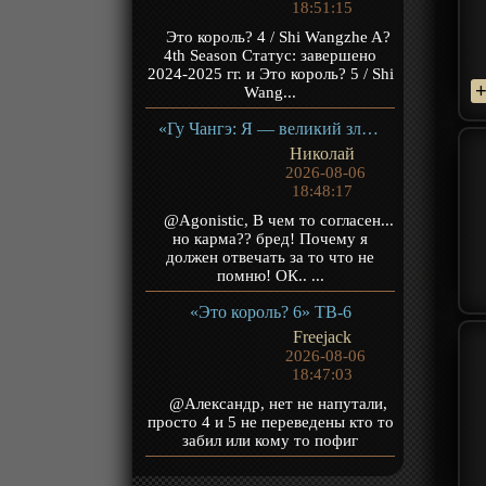
18:51:15
Это король? 4 / Shi Wangzhe A?
4th Season Статус: завершено
2024-2025 гг. и Это король? 5 / Shi
Wang...
«Гу Чангэ: Я — великий злодей Небесной Судьбы» ТВ-1
Николай
2026-08-06
18:48:17
@Agonistic, В чем то согласен...
но карма?? бред! Почему я
должен отвечать за то что не
помню! ОК.. ...
«Это король? 6» ТВ-6
Freejack
2026-08-06
18:47:03
@Александр, нет не напутали,
просто 4 и 5 не переведены кто то
забил или кому то пофиг