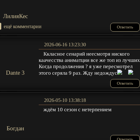
ЛилияКес
+
ещё комментарии
Ответить
2026-06-16 13:23:30
Ккласное сенарий неесмотря ниского
каачесства аниматции все же топ из лучших
Когда продолжения ? я уже пересмотрел
Dante 3
этого серяла 9 раз. Жду недождус
Ответить
2026-05-10 13:38:18
ждём 10 сезон с нетерпением
Богдан
Ответить