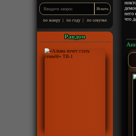
никто
демон
него 
что д
по жанру
|
по году
|
по озвучке
Рандом