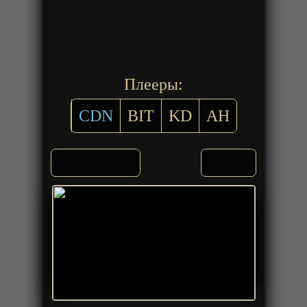
Плееры:
CDN
BIT
KD
AH