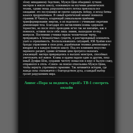
этому невиданному бедствию, Мужун Цюн объединил лучших
мастеров в новую школу, основанную на изучении демонических
техник, однако мощь разрушительного потока превзошла все
ожидания: его послушники не смогли одержать победу, и исход битвы
казался предрешённым. В самый критический момент появился
странник И Чжихуа, владеющий уникальными приёмами
трансформирования энергии, и он поделился с учениками секретами
демонизации тела. Благодаря его наставлениям воины одержали
торжество, но после этого проводник исчез так же внезапно, как и
появился, оставив после себя лишь знания, вышедшие из-под
контроля. Постепенно ученики теряли человеческие черты,
превращаясь в безжалостных существ, и разочарованный основатель
ушёл в отрешённость. Воспользовавшись ситуацией, Юй Хуабин взял
бразды управления в свои руки, дорабатывая техники демонизации и
внедряя их в каждую боевую школу. Под его влиянием искусство
пережило расцвет, однако истинная цена прогресса оказалась
ужасающей: мастера превращались в высших монстров, способных
уничтожить всё живое. Кланы и ордена падали один за другим, пока
юный Дунфан Шэн, сохранив чистоту помыслов и веру в былую славу,
отправился в отель «Сянси» на поиски отшельника Мужун Цюна,
чтобы вернуть утраченную гармонию. Так начинается история, где
жажда силы сталкивается с благородством духа, а каждый выбор
грозит разрушением мира.
Аниме «Пора за подвиги, герой!» ТВ-1 смотреть
онлайн