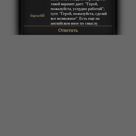
такой вариант дает: "Герой,
пожалуйста, усердно работай";
гугл: "Герой, пожалуйста, сделай
IngvarAB
все возможное". Есть еще на
английском иное по смыслу.
Ответить
2025-05-15 21:02:57
Пора за подвиги или на подвиги))
Eternal
Ответить
2025-05-15 20:15:45
Ну и пурга
Andrei
Ответить
2025-05-15 17:45:22
местами комедия, местами food