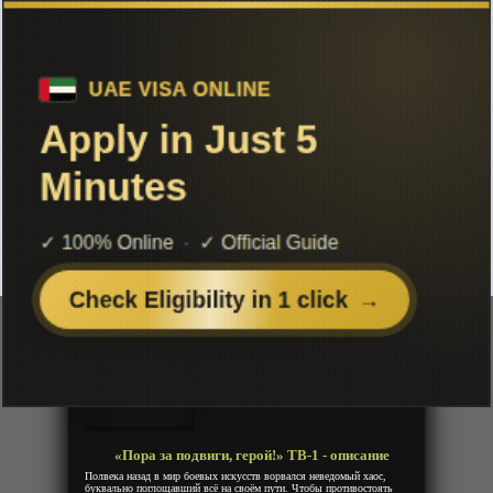
Чтобы не терять с нами связь,
подписывайся на наш
Telegram
«Пора за подвиги, герой!» ТВ-1
Добавленно: 15 мая 2025 | Серии: [2 из 10]
Da Xia Qing Shang Gong
Год:
2025
Жанр:
Экшен, Фентези, Приключения
Продолжительность:
10 эпизодов
Страна:
Китай
Режиссёр:
Неизвестно
Озвучка:
Дубляж
«Пора за подвиги, герой!» ТВ-1 - описание
Полвека назад в мир боевых искусств ворвался неведомый хаос,
буквально поглощавший всё на своём пути. Чтобы противостоять