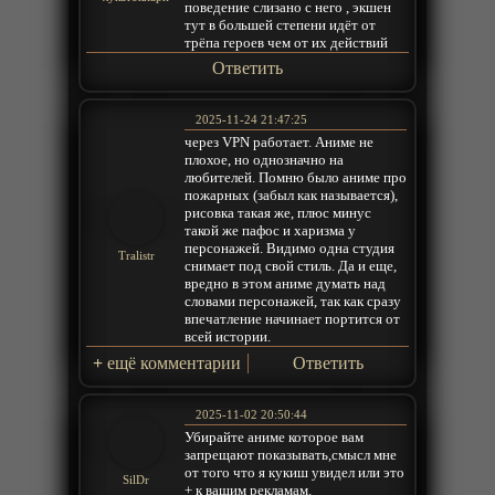
поведение слизано с него , экшен
тут в большей степени идёт от
трёпа героев чем от их действий
Ответить
2025-11-24 21:47:25
через VPN работает. Аниме не
плохое, но однозначно на
любителей. Помню было аниме про
пожарных (забыл как называется),
рисовка такая же, плюс минус
такой же пафос и харизма у
персонажей. Видимо одна студия
Tralistr
снимает под свой стиль. Да и еще,
вредно в этом аниме думать над
словами персонажей, так как сразу
впечатление начинает портится от
всей истории.
+
ещё комментарии
Ответить
2025-11-02 20:50:44
Убирайте аниме которое вам
запрещают показывать,смысл мне
от того что я кукиш увидел или это
SilDr
+ к вашим рекламам.