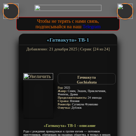
Чтобы не терять с нами связь,
подписывайся на наш
Telegram
«Гатиакута» ТВ-1
Добавленно: 21 декабря 2025 | Серии: [24 из 24]
Гачиакута
Gachiakuta
Год:
2025
Жанр:
Сенен, Экшен, Приключения,
Фентези, Драма
Продолжительность:
24 эпизода
Страна:
Япония
Режиссёр:
Суганума Фумихико
Озвучка:
Дубляж
«Гатиакута» ТВ-1 - описание
Рудо с рождения принадлежал к группе изгоев — потомков
преступников, обитающих на окраинах общества, в тесных и нищих