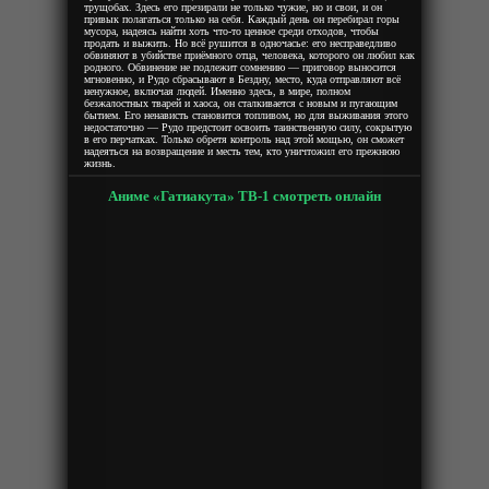
трущобах. Здесь его презирали не только чужие, но и свои, и он
привык полагаться только на себя. Каждый день он перебирал горы
мусора, надеясь найти хоть что-то ценное среди отходов, чтобы
продать и выжить. Но всё рушится в одночасье: его несправедливо
обвиняют в убийстве приёмного отца, человека, которого он любил как
родного. Обвинение не подлежит сомнению — приговор выносится
мгновенно, и Рудо сбрасывают в Бездну, место, куда отправляют всё
ненужное, включая людей. Именно здесь, в мире, полном
безжалостных тварей и хаоса, он сталкивается с новым и пугающим
бытием. Его ненависть становится топливом, но для выживания этого
недостаточно — Рудо предстоит освоить таинственную силу, сокрытую
в его перчатках. Только обретя контроль над этой мощью, он сможет
надеяться на возвращение и месть тем, кто уничтожил его прежнюю
жизнь.
Аниме «Гатиакута» ТВ-1 смотреть онлайн