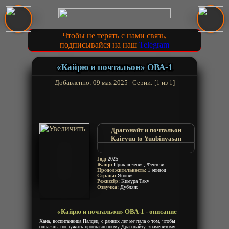
Чтобы не терять с нами связь,
подписывайся на наш
Telegram
«Кайрю и почтальон» ОВА-1
Добавленно: 09 мая 2025 | Серии: [1 из 1]
Драгонайт и почтальон
Kairyuu to Yuubinyasan
Dragonite and the Postman
Год:
2025
Жанр:
Приключения, Фентези
Продолжительность:
1 эпизод
Страна:
Япония
Режиссёр:
Кимура Таку
Озвучка:
Дубляж
«Кайрю и почтальон» ОВА-1 - описание
Хана, воспитанница Палдеи, с ранних лет мечтала о том, чтобы
однажды послужить прославленному Драгонайту, знаменитому