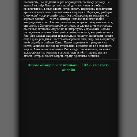
почтальону, чьи подвиги не раз обсуждались по всему региону. Её
верный партнёр Хогатор, настоящий друг и спутник в любых
приключениях, всегда рядом, готов оказать поддержку и подставить
крепкое плечо в самых неожиданных ситуациях. Однажды, разбирая
следующий «сюрпризный» заказ, Хана обнаруживает послание без
адреса и подписи — чистый конверт, наполненный надеждой и
неопределённостью. Полная решимости раскрыть тайну отправителя,
она вместе с Хогатором перебегает мосты и улочки шумного города,
обыскивая почтовые отделения и интересуясь у прохожих. Только
после долгих поисков Хане удаётся найти мальчика, который назвался
Рио. Его рассказ оказался трогательным: он хотел поздравить своего
отца с днём рождения, но точного адреса не знал, ведь тот в одиночку
несёт службу в далёком Канто. Время поджимало: праздник уже
настал, а письмо всё ещё не отправлено. Несмотря на всю сложность
задачи, Хана не могла оставить Рио в беде: она понимала, насколько
важно доставить послание вовремя, ведь в нём — лучик тепла и
любви, который может согреть сердце одинокого вестника.
Аниме «Кайрю и почтальон» ОВА-1 смотреть
онлайн