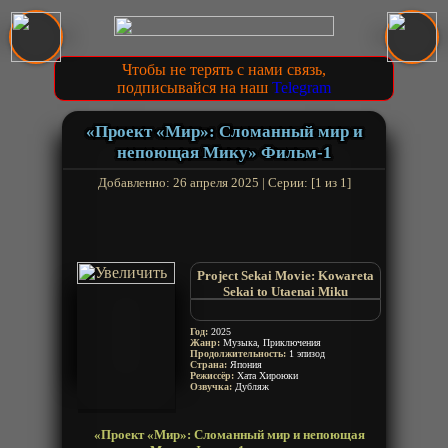
Чтобы не терять с нами связь,
подписывайся на наш
Telegram
«Проект «Мир»: Сломанный мир и
непоющая Мику» Фильм-1
Добавленно: 26 апреля 2025 | Серии: [1 из 1]
Project Sekai Movie: Kowareta
Sekai to Utaenai Miku
Colorful Stage! The Movie: A
Miku Who Cant Sing
Год:
2025
Жанр:
Музыка, Приключения
Продолжительность:
1 эпизод
Страна:
Япония
Режиссёр:
Хата Хироюки
Озвучка:
Дубляж
«Проект «Мир»: Сломанный мир и непоющая