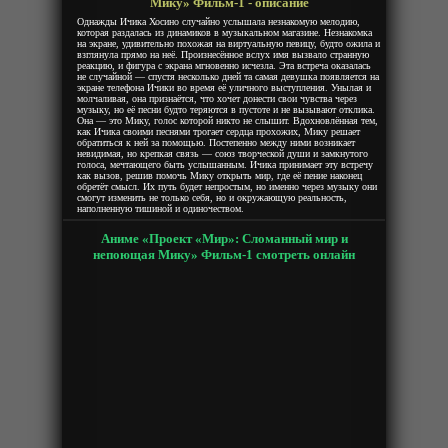
Мику» Фильм-1 - описание
Однажды Ичика Хосино случайно услышала незнакомую мелодию,
которая раздалась из динамиков в музыкальном магазине. Незнакомка
на экране, удивительно похожая на виртуальную певицу, будто ожила и
взглянула прямо на неё. Произнесённое вслух имя вызвало странную
реакцию, и фигура с экрана мгновенно исчезла. Эта встреча оказалась
не случайной — спустя несколько дней та самая девушка появляется на
экране телефона Ичики во время её уличного выступления. Унылая и
молчаливая, она признаётся, что хочет донести свои чувства через
музыку, но её песни будто теряются в пустоте и не вызывают отклика.
Она — это Мику, голос которой никто не слышит. Вдохновлённая тем,
как Ичика своими песнями трогает сердца прохожих, Мику решает
обратиться к ней за помощью. Постепенно между ними возникает
невидимая, но крепкая связь — союз творческой души и замкнутого
голоса, мечтающего быть услышанным. Ичика принимает эту встречу
как вызов, решив помочь Мику открыть мир, где её пение наконец
обретёт смысл. Их путь будет непростым, но именно через музыку они
смогут изменить не только себя, но и окружающую реальность,
наполненную тишиной и одиночеством.
Аниме «Проект «Мир»: Сломанный мир и
непоющая Мику» Фильм-1 смотреть онлайн