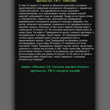
промысла» ТВ-1 - описание
В мире #Compass 2.0 героям из множества различных вселенных
предоставляется уникальная возможность объединиться с людьми для
совместной работы. Эти партнерства не только укрепляют
взаимоотношения, но и обеспечивают систему жизненно важной
энергией, добываемой в ходе их сражений. Однако не все герои готовы
к сотрудничеству. Один из них, известный как Тринадцатый,
принципиально отказывается сражаться и находить напарника. Его
выбор заставляет окружающих сомневаться в его преданности делу и
вызывает тревогу, поскольку от него могут зависеть будущее мира и
стабильность #Compass 2.0. На этом фоне появляется новый игрок по
имени Джин. Он видит в Тринадцатом не просто сложного персонажа, а
потенциального союзника. Джин уверен, что Тринадцатый обладает
особым даром, который может сыграть решающую роль в
надвигающемся кризисе. Хотя Тринадцатый по-прежнему остаётся
изолированным, угроза миру #Compass 2.0 становится всё более
ощутимой. Теперь Тринадцатому придётся сделать выбор: продолжать
держаться в стороне или вступить в бой, чтобы спасти мир, который он
долгое время отвергал. Сможет ли он раскрыть свои способности и
воспользоваться ими для защиты #Compass 2.0? И смогут ли Джин и
Тринадцатый найти общий язык, чтобы справиться с вызовами,
которые ждут впереди?
Аниме «#Компас 2.0: Система анализа боевого
промысла» ТВ-1 смотреть онлайн