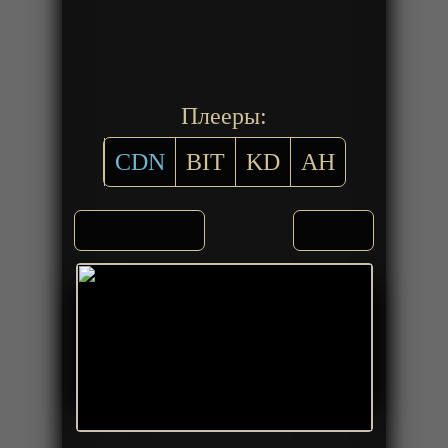
Плееры:
CDN
BIT
KD
AH