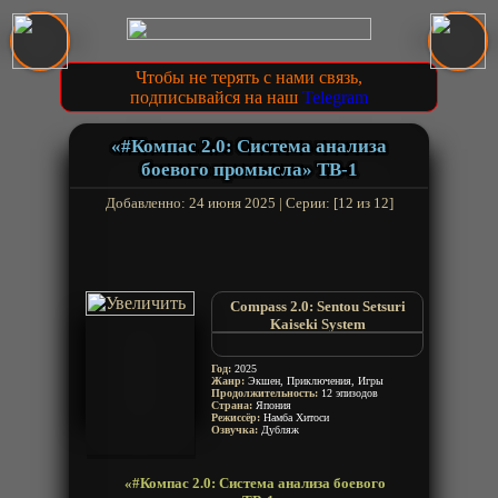
Чтобы не терять с нами связь,
подписывайся на наш
Telegram
«#Компас 2.0: Система анализа
боевого промысла» ТВ-1
Добавленно: 24 июня 2025 | Серии: [12 из 12]
Compass 2.0: Sentou Setsuri
Kaiseki System
#Compass 2.0: Sentou Setsuri
Kaiseki System
Год:
2025
#Compass2.0: Animation Project
Жанр:
Экшен, Приключения, Игры
Продолжительность:
#Compass2.0: Combat
12 эпизодов
Страна:
Япония
Providence Analysis System
Режиссёр:
Намба Хитоси
Озвучка:
Дубляж
«#Компас 2.0: Система анализа боевого