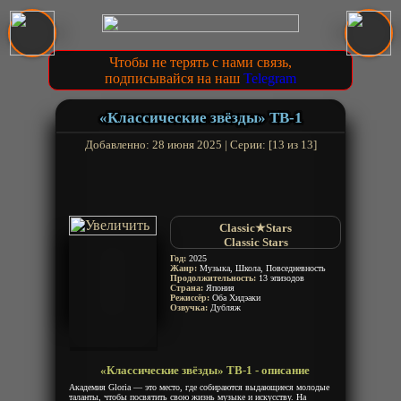
Чтобы не терять с нами связь,
подписывайся на наш
Telegram
«Классические звёзды» ТВ-1
Добавленно: 28 июня 2025 | Серии: [13 из 13]
Classic★Stars
Classic Stars
Год:
2025
Жанр:
Музыка, Школа, Повседневность
Продолжительность:
13 эпизодов
Страна:
Япония
Режиссёр:
Оба Хидэаки
Озвучка:
Дубляж
«Классические звёзды» ТВ-1 - описание
Академия Gloria — это место, где собираются выдающиеся молодые
таланты, чтобы посвятить свою жизнь музыке и искусству. На