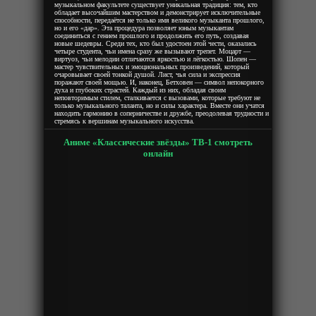
музыкальном факультете существует уникальная традиция: тем, кто
обладает высочайшим мастерством и демонстрирует исключительные
способности, передаётся не только имя великого музыканта прошлого,
но и его «дар». Эта процедура позволяет юным музыкантам
соединиться с гением прошлого и продолжить его путь, создавая
новые шедевры. Среди тех, кто был удостоен этой чести, оказались
четыре студента, чьи имена сразу же вызывают трепет. Моцарт —
виртуоз, чьи мелодии отличаются яркостью и лёгкостью. Шопен —
мастер чувствительных и эмоциональных произведений, который
очаровывает своей тонкой душой. Лист, чья сила и экспрессия
поражают своей мощью. И, наконец, Бетховен — символ непокорного
духа и глубоких страстей. Каждый из них, обладая своим
неповторимым стилем, сталкивается с вызовами, которые требуют не
только музыкального таланта, но и силы характера. Вместе они учатся
находить гармонию в соперничестве и дружбе, преодолевая трудности и
стремясь к вершинам музыкального искусства.
Аниме «Классические звёзды» ТВ-1 смотреть
онлайн