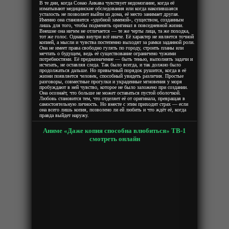
В те дни, когда Сонао Аикава чувствует недомогание, когда её
изматывают медицинские обследования или когда накопившаяся
усталость не позволяет выйти из дома, её место занимает другая.
Именно она становится «удобной заменой», существом, созданным
лишь для того, чтобы подменять оригинал в повседневной жизни.
Внешне она ничем не отличается — те же черты лица, та же походка,
тот же голос. Однако внутри всё иначе. Её характер не является точной
копией, а мысли и чувства постепенно выходят за рамки заданной роли.
Она не имеет права свободно гулять по городу, строить планы или
мечтать о будущем, ведь её существование ограничено чужими
потребностями. Её предназначение — быть тенью, выполнять задачи и
исчезать, не оставляя следа. Так было всегда, и так должно было
продолжаться дальше. Но привычный порядок рушится, когда в её
жизни появляется человек, способный увидеть различия. Простые
разговоры, совместные прогулки и украденные мгновения у моря
пробуждают в ней чувство, которое не было заложено при создании.
Она осознаёт, что больше не может оставаться пустой оболочкой.
Любовь становится тем, что отделяет её от оригинала, превращая в
самостоятельную личность. Но вместе с этим приходит страх — если
она всего лишь копия, позволено ли ей любить и что ждёт её, когда
правда выйдет наружу.
Аниме «Даже копия способна влюбиться» ТВ-1
смотреть онлайн