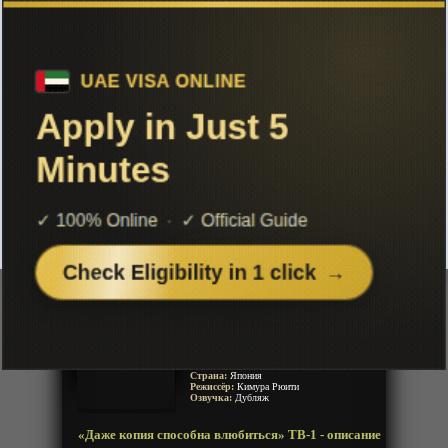
Чтобы не терять с нами связь,
подписывайся на наш
Telegram
«Даже копия способна влюбиться»
ТВ-1
Добавленно: 30 июня 2026 | Серии: [13 из 13]
Replica datte, Koi wo Suru.
Even a Replica Falls in Love
Even a Replica Can Fall in Love
Год:
2026
Жанр:
Комедия, Романтика, Драма,
Сверхъестественное
Продолжительность:
13 эпизодов
Страна:
Япония
Режиссёр:
Кимура Рюити
Озвучка:
Дубляж
«Даже копия способна влюбиться» ТВ-1 - описание